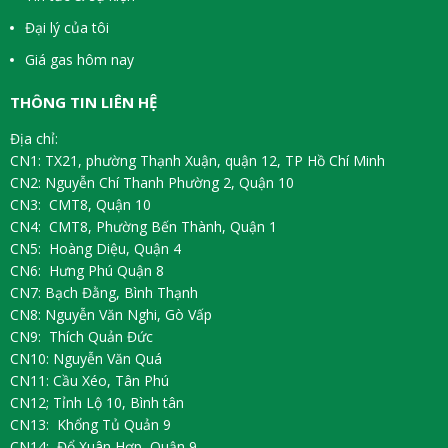
Đại lý của tôi
Giá gas hôm nay
THÔNG TIN LIÊN HỆ
Địa chỉ:
CN1: TX21, phường Thạnh Xuận, quận 12, TP Hồ Chí Minh
CN2: Nguyễn Chí Thanh Phường 2, Quận 10
CN3: CMT8, Quận 10
CN4: CMT8, Phường Bến Thành, Quận 1
CN5: Hoàng Diệu, Quận 4
CN6: Hưng Phú Quận 8
CN7: Bạch Đằng, Bình Thạnh
CN8: Nguyễn Văn Nghi, Gò Vấp
CN9: Thích Quản Đức
CN10: Nguyễn Văn Quá
CN11: Cầu Xéo, Tân Phú
CN12; Tỉnh Lộ 10, Bình tân
CN13: Khổng Tủ Quản 9
CN14: Đổ Xuân Hợp, Quận 9