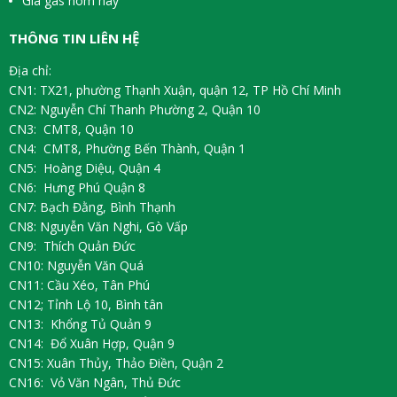
Giá gas hôm nay
THÔNG TIN LIÊN HỆ
Địa chỉ:
CN1: TX21, phường Thạnh Xuận, quận 12, TP Hồ Chí Minh
CN2: Nguyễn Chí Thanh Phường 2, Quận 10
CN3: CMT8, Quận 10
CN4: CMT8, Phường Bến Thành, Quận 1
CN5: Hoàng Diệu, Quận 4
CN6: Hưng Phú Quận 8
CN7: Bạch Đằng, Bình Thạnh
CN8: Nguyễn Văn Nghi, Gò Vấp
CN9: Thích Quản Đức
CN10: Nguyễn Văn Quá
CN11: Cầu Xéo, Tân Phú
CN12; Tỉnh Lộ 10, Bình tân
CN13: Khổng Tủ Quản 9
CN14: Đổ Xuân Hợp, Quận 9
CN15: Xuân Thủy, Thảo Điền, Quận 2
CN16: Vỏ Văn Ngân, Thủ Đức