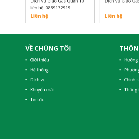
Dịch Vụ Giao Gas Quận 10
Dịch Vụ Giao Ga
liên hệ: 0889132919
Liên hệ
Liên hệ
VỀ CHÚNG TÔI
THÔN
Giới thiệu
Hướng 
Hệ thống
Phương
Dịch vụ
Chính 
Khuyến mãi
Thông t
Tin tức