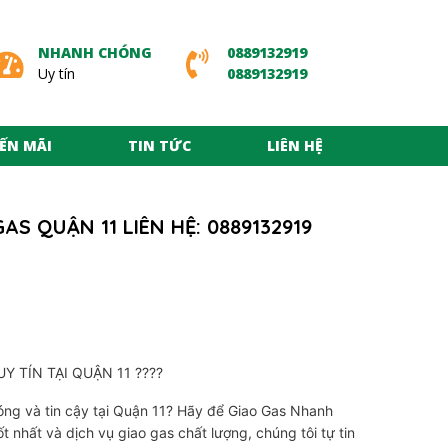
NHANH CHÓNG
0889132919
Uy tín
0889132919
ẾN MÃI
TIN TỨC
LIÊN HỆ
AS QUẬN 11 LIÊN HỆ: 0889132919
Y TÍN TẠI QUẬN 11 ????
óng và tin cậy tại Quận 11? Hãy để Giao Gas Nhanh
 nhất và dịch vụ giao gas chất lượng, chúng tôi tự tin