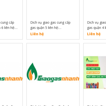
 cung cấp
Dich vụ giao gas cung cấp
Dich vụ gia
6 liên hệ:
gas quận 5 liên hệ:
gas quận 4 l
0889132919
0889132919
Liên hệ
Liên hệ