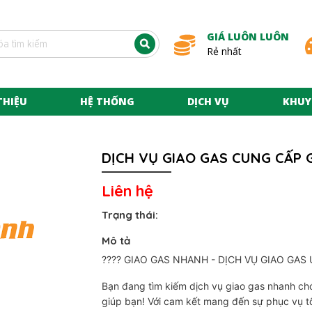
GIÁ LUÔN LUÔN
Rẻ nhất
THIỆU
HỆ THỐNG
DỊCH VỤ
KHUY
DỊCH VỤ GIAO GAS CUNG CẤP G
Liên hệ
Trạng thái:
Mô tả
???? GIAO GAS NHANH - DỊCH VỤ GIAO GAS U
Bạn đang tìm kiếm dịch vụ giao gas nhanh ch
giúp bạn! Với cam kết mang đến sự phục vụ tốt