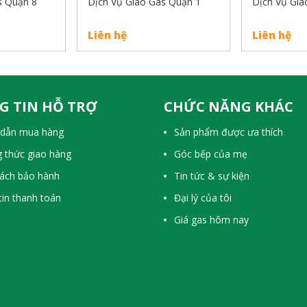
s Quận 8
Dịch Vụ Giao Gas Quận 1
Dịch Vụ Gia
Liên hệ
Liên hệ
G TIN HỖ TRỢ
CHỨC NĂNG KHÁC
dẫn mua hàng
Sản phẩm được ưa thích
 thức giao hàng
Góc bếp của mẹ
sách bảo hành
Tin tức & sự kiện
in thanh toán
Đại lý của tôi
Giá gas hôm nay