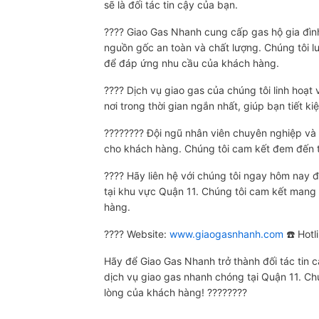
sẽ là đối tác tin cậy của bạn.
???? Giao Gas Nhanh cung cấp gas hộ gia đìn
nguồn gốc an toàn và chất lượng. Chúng tôi l
để đáp ứng nhu cầu của khách hàng.
???? Dịch vụ giao gas của chúng tôi linh hoạt v
nơi trong thời gian ngắn nhất, giúp bạn tiết k
????‍???? Đội ngũ nhân viên chuyên nghiệp và n
cho khách hàng. Chúng tôi cam kết đem đến t
???? Hãy liên hệ với chúng tôi ngay hôm nay đ
tại khu vực Quận 11. Chúng tôi cam kết mang 
hàng.
???? Website:
www.giaogasnhanh.com
☎️ Hot
Hãy để Giao Gas Nhanh trở thành đối tác tin 
dịch vụ giao gas nhanh chóng tại Quận 11. Ch
lòng của khách hàng! ????????