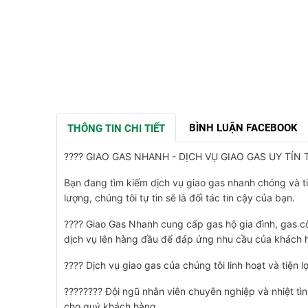
BÌNH LUẬN FACEBOOK
THÔNG TIN CHI TIẾT
???? GIAO GAS NHANH - DỊCH VỤ GIAO GAS UY TÍN T
Bạn đang tìm kiếm dịch vụ giao gas nhanh chóng và t
lượng, chúng tôi tự tin sẽ là đối tác tin cậy của bạn.
???? Giao Gas Nhanh cung cấp gas hộ gia đình, gas c
dịch vụ lên hàng đầu để đáp ứng nhu cầu của khách 
???? Dịch vụ giao gas của chúng tôi linh hoạt và tiện l
????‍???? Đội ngũ nhân viên chuyên nghiệp và nhiệt tì
cho quý khách hàng.