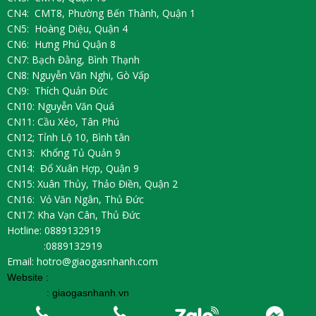
CN4: CMT8, Phường Bến Thành, Quận 1
CN5: Hoàng Diệu, Quận 4
CN6: Hưng Phú Quận 8
CN7: Bạch Đằng, Bình Thạnh
CN8: Nguyễn Văn Nghi, Gò Vấp
CN9: Thích Quản Đức
CN10: Nguyễn Văn Quá
CN11: Cầu Xéo, Tân Phú
CN12; Tỉnh Lộ 10, Bình tân
CN13: Khổng Tủ Quản 9
CN14: Đổ Xuân Hợp, Quận 9
CN15: Xuân Thủy, Thảo Điền, Quận 2
CN16: Vỏ Văn Ngân, Thủ Đức
CN17: Kha Vạn Cân, Thủ Đức
Hotline: 0889132919
:0889132919
Email: hotro@giaogasnhanh.com
Website :
:
giaogasnhanh.vn