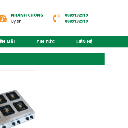
NHANH CHÓNG
0889132919
Uy tín
0889132919
ẾN MÃI
TIN TỨC
LIÊN HỆ