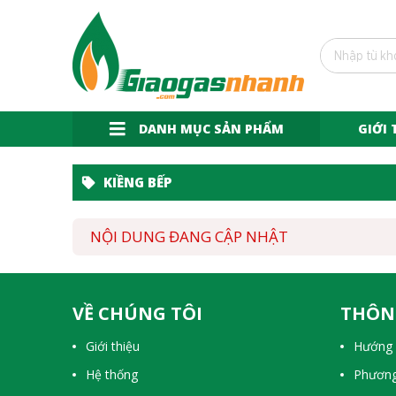
DANH MỤC SẢN PHẨM
GIỚI 
KIỀNG BẾP
NỘI DUNG ĐANG CẬP NHẬT
VỀ CHÚNG TÔI
THÔN
Giới thiệu
Hướng 
Hệ thống
Phương