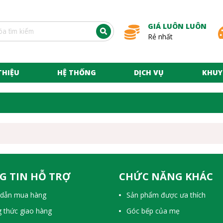
GIÁ LUÔN LUÔN
Rẻ nhất
THIỆU
HỆ THỐNG
DỊCH VỤ
KHUY
G TIN HỖ TRỢ
CHỨC NĂNG KHÁC
dẫn mua hàng
Sản phẩm được ưa thích
 thức giao hàng
Góc bếp của mẹ