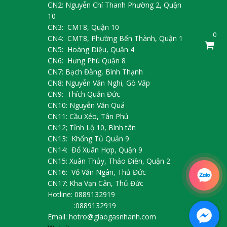
CN2: Nguyễn Chí Thanh Phường 2, Quận
10
CN3: CMT8, Quận 10
0
CN4: CMT8, Phường Bến Thành, Quận 1
CN5: Hoàng Diệu, Quận 4
CN6: Hưng Phú Quận 8
CN7: Bạch Đằng, Bình Thạnh
CN8: Nguyễn Văn Nghi, Gò Vấp
CN9: Thích Quản Đức
CN10: Nguyễn Văn Quá
CN11: Cầu Xéo, Tân Phú
CN12; Tỉnh Lộ 10, Bình tân
CN13: Khổng Tủ Quản 9
CN14: Đổ Xuân Hợp, Quận 9
CN15: Xuân Thủy, Thảo Điền, Quận 2
CN16: Vỏ Văn Ngân, Thủ Đức
CN17: Kha Vạn Cân, Thủ Đức
Hotline: 0889132919
:0889132919
Email: hotro@giaogasnhanh.com