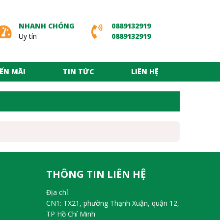
NHANH CHÓNG
0889132919
Uy tín
0889132919
ẾN MÃI
TIN TỨC
LIÊN HỆ
THÔNG TIN LIÊN HỆ
Địa chỉ:
CN1: TX21, phường Thạnh Xuận, quận 12,
TP Hồ Chí Minh