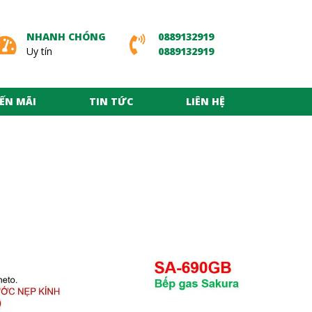
NHANH CHÓNG
0889132919
Uy tín
0889132919
ẾN MÃI
TIN TỨC
LIÊN HỆ