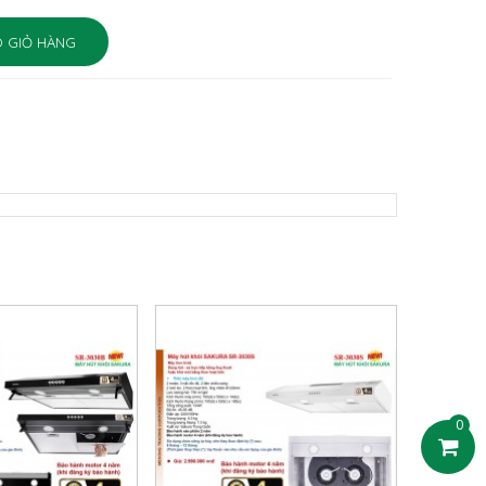
 GIỎ HÀNG
0