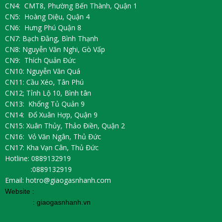
CN4: CMT8, Phường Bến Thành, Quận 1
CN5: Hoàng Diệu, Quận 4
CN6: Hưng Phú Quận 8
CN7: Bạch Đằng, Bình Thạnh
CN8: Nguyễn Văn Nghi, Gò Vấp
CN9: Thích Quản Đức
CN10: Nguyễn Văn Quá
CN11: Cầu Xéo, Tân Phú
CN12; Tỉnh Lộ 10, Bình tân
CN13: Khổng Tủ Quản 9
CN14: Đổ Xuân Hợp, Quận 9
CN15: Xuân Thủy, Thảo Điền, Quận 2
CN16: Vỏ Văn Ngân, Thủ Đức
CN17: Kha Vạn Cân, Thủ Đức
Hotline: 0889132919
:0889132919
Email: hotro@giaogasnhanh.com
Website :
:
giaogasnhanh.vn