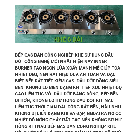
BẾP GAS BÁN CÔNG NGHIỆP KHÈ SỬ DỤNG ĐẦU
ĐỐT CÔNG NGHỆ MỚI NHẤT HIỆN NAY INNER
BURNER TẠO NGỌN LỬA XOÁY MẠNH MẼ GIÚP TỎA
NHIỆT ĐỀU, NÊN RẤT HIỆU QUẢ AN TOÀN VÀ ĐẶC
BIỆT BẾP RẤT TIẾT KIỆM GAS. ĐẦU ĐỐT ĐỒNG SIÊU
BỀN, KHÔNG LO BIẾN DẠNG KHI TIẾP XÚC NHIỆT ĐỘ
CAO LIÊN TỤC VỚI ĐẦU ĐỐT BẰNG ĐỒNG, BẾP BỀN
BỈ HƠN, KHÔNG LO HƯ HỎNG ĐẦU ĐỐT KHI NẤU
LIÊN TỤC THỜI GIAN DÀI. ĐỒNG RẤT BỀN, HẦU NHƯ
KHÔNG BỊ BIẾN DẠNG KHI VA ĐẬP, NGOÀI RA NÓ CÓ
NHIỆT ĐỘ NÓNG CHẢY RẤT CAO NÊN KHÔNG SỢ HƯ
HỎNG KHI NẤU BẾP GAS BÁN CÔNG NGHIỆP KHÈ