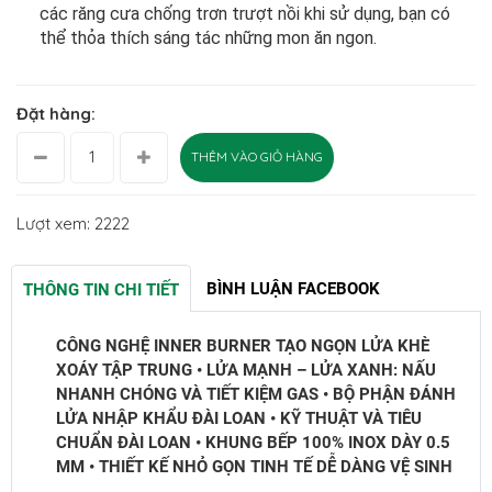
các răng cưa chống trơn trượt nồi khi sử dụng, bạn có
thể thỏa thích sáng tác những mon ăn ngon.
Đặt hàng:
THÊM VÀO GIỎ HÀNG
Lượt xem: 2222
BÌNH LUẬN FACEBOOK
THÔNG TIN CHI TIẾT
CÔNG NGHỆ INNER BURNER TẠO NGỌN LỬA KHÈ
XOÁY TẬP TRUNG • LỬA MẠNH – LỬA XANH: NẤU
NHANH CHÓNG VÀ TIẾT KIỆM GAS • BỘ PHẬN ĐÁNH
LỬA NHẬP KHẨU ĐÀI LOAN • KỸ THUẬT VÀ TIÊU
CHUẨN ĐÀI LOAN • KHUNG BẾP 100% INOX DÀY 0.5
MM • THIẾT KẾ NHỎ GỌN TINH TẾ DỄ DÀNG VỆ SINH