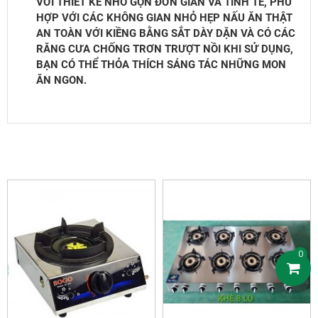
VỚI THIẾT KẾ NHỎ GỌN ĐƠN GIẢN VÀ TINH TẾ, PHÙ
HỢP VỚI CÁC KHÔNG GIAN NHỎ HẸP NẤU ĂN THẬT
AN TOÀN VỚI KIỀNG BẰNG SẮT DÀY DẶN VÀ CÓ CÁC
RĂNG CƯA CHỐNG TRƠN TRƯỢT NỒI KHI SỬ DỤNG,
BẠN CÓ THỂ THỎA THÍCH SÁNG TÁC NHỮNG MON
ĂN NGON.
SẢN PHẨM LIÊN QUAN
0