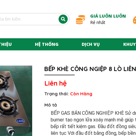
GIÁ LUÔN LUÔN
Rẻ nhất
THIỆU
HỆ THỐNG
DỊCH VỤ
KHUY
BẾP KHÈ CÔNG NGIỆP 8 LÒ LIÊ
Liên hệ
Trạng thái:
Còn Hàng
Mô tả
BẾP GAS BÁN CÔNG NGHIỆP KHÈ Sử dụng
burner tạo ngọn lửa xoáy mạnh mẽ giúp t
bếp rất tiết kiệm gas. Đầu đốt đồng siêu
liên tục Với đầu đốt bằng đồng, bếp bền 