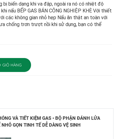
g bị biến dạng khi va đập, ngoài ra nó có nhiệt độ
ng khi nấu BẾP GAS BÁN CÔNG NGHIỆP KHÈ Với thiết
với các không gian nhỏ hẹp Nấu ăn thật an toàn với
ưa chống trơn trượt nồi khi sử dụng, bạn có thể
 GIỎ HÀNG
ÓNG VÀ TIẾT KIỆM GAS • BỘ PHẬN ĐÁNH LỬA
Ế NHỎ GỌN TINH TẾ DỄ DÀNG VỆ SINH