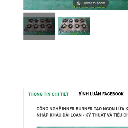
Hover to zoom
BÌNH LUẬN FACEBOOK
THÔNG TIN CHI TIẾT
CÔNG NGHỆ INNER BURNER TẠO NGỌN LỬA K
NHẬP KHẨU ĐÀI LOAN • KỸ THUẬT VÀ TIÊU C