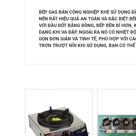
BẾP GAS BÁN CÔNG NGHIỆP KHÈ SỬ DỤNG ĐẦ
NÊN RẤT HIỆU QUẢ AN TOÀN VÀ ĐẶC BIỆT BẾP
VỚI ĐẦU ĐỐT BẰNG ĐỒNG, BẾP BỀN BỈ HƠN, 
DẠNG KHI VA ĐẬP, NGOÀI RA NÓ CÓ NHIỆT 
GỌN ĐƠN GIẢN VÀ TINH TẾ, PHÙ HỢP VỚI C
TRƠN TRƯỢT NỒI KHI SỬ DỤNG, BẠN CÓ TH
SẢN PHẨM LIÊN QUAN