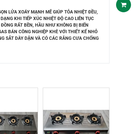
ỌN LỬA XOÁY MẠNH MẼ GIÚP TỎA NHIỆT ĐỀU,
 DẠNG KHI TIẾP XÚC NHIỆT ĐỘ CAO LIÊN TỤC
. ĐỒNG RẤT BỀN, HẦU NHƯ KHÔNG BỊ BIẾN
GAS BÁN CÔNG NGHIỆP KHÈ VỚI THIẾT KẾ NHỎ
ẰNG SẮT DÀY DẶN VÀ CÓ CÁC RĂNG CƯA CHỐNG