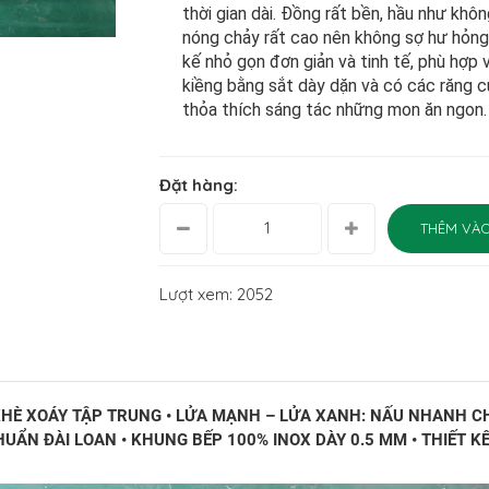
thời gian dài. Đồng rất bền, hầu như khôn
nóng chảy rất cao nên không sợ hư hỏ
kế nhỏ gọn đơn giản và tinh tế, phù hợp 
kiềng bằng sắt dày dặn và có các răng c
thỏa thích sáng tác những mon ăn ngon.
Đặt hàng:
THÊM VÀO
Lượt xem: 2052
HÈ XOÁY TẬP TRUNG • LỬA MẠNH – LỬA XANH: NẤU NHANH CH
HUẨN ĐÀI LOAN • KHUNG BẾP 100% INOX DÀY 0.5 MM • THIẾT K