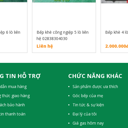
p 6 lò liên
Bếp khè công ngiệp 5 lò liên
Bếp khè 4 l
hệ 02838304030
Liên hệ
2.000.000
G TIN HỖ TRỢ
CHỨC NĂNG KHÁC
dẫn mua hàng
Sản phẩm được ưa thích
 thức giao hàng
Góc bếp của mẹ
sách bảo hành
Tin tức & sự kiện
in thanh toán
Đại lý của tôi
Giá gas hôm nay