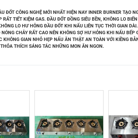
U ĐỐT CÔNG NGHỆ MỚI NHẤT HIỆN NAY INNER BURNER TẠO NG
 RẤT TIẾT KIỆM GAS. ĐẦU ĐỐT ĐỒNG SIÊU BỀN, KHÔNG LO BIẾN
KHÔNG LO HƯ HỎNG ĐẦU ĐỐT KHI NẤU LIÊN TỤC THỜI GIAN DÀI
ĐỘ NÓNG CHẢY RẤT CAO NÊN KHÔNG SỢ HƯ HỎNG KHI NẤU BẾP 
ÁC KHÔNG GIAN NHỎ HẸP NẤU ĂN THẬT AN TOÀN VỚI KIỀNG B
Ể THỎA THÍCH SÁNG TÁC NHỮNG MON ĂN NGON.