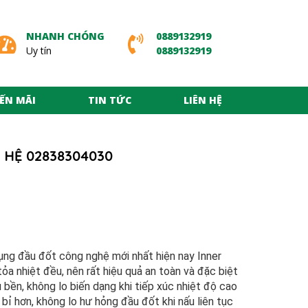
NHANH CHÓNG
0889132919
Uy tín
0889132919
ẾN MÃI
TIN TỨC
LIÊN HỆ
N HỆ 02838304030
 đầu đốt công nghệ mới nhất hiện nay Inner
ỏa nhiệt đều, nên rất hiệu quả an toàn và đặc biệt
 bền, không lo biến dạng khi tiếp xúc nhiệt độ cao
bỉ hơn, không lo hư hỏng đầu đốt khi nấu liên tục