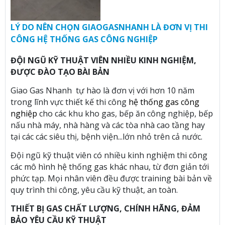
LÝ DO NÊN CHỌN GIAOGASNHANH LÀ ĐƠN VỊ THI
CÔNG HỆ THỐNG GAS CÔNG NGHIỆP
ĐỘI NGŨ KỸ THUẬT VIÊN NHIỀU KINH NGHIỆM,
ĐƯỢC ĐÀO TẠO BÀI BẢN
Giao Gas Nhanh tự hào là đơn vị với hơn 10 năm
trong lĩnh vực thiết kế thi công
hệ thống gas công
nghiệp
cho các khu kho gas, bếp ăn công nghiệp, bếp
nấu nhà máy, nhà hàng và các tòa nhà cao tầng hay
tại các các siêu thị, bệnh viện...lớn nhỏ trên cả nước.
Đội ngũ kỹ thuật viên có nhiều kinh nghiệm thi công
các mô hình hệ thống gas khác nhau, từ đơn giản tới
phức tạp. Mọi nhân viên đều được training bài bản về
quy trình thi công, yêu cầu kỹ thuật, an toàn.
THIẾT BỊ GAS CHẤT LƯỢNG, CHÍNH HÃNG, ĐẢM
BẢO YÊU CẦU KỸ THUẬT