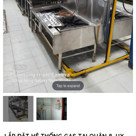
Tap to expand
LẮP ĐẶT HỆ THỐNG GAS TẠI QUẬN 8, UY