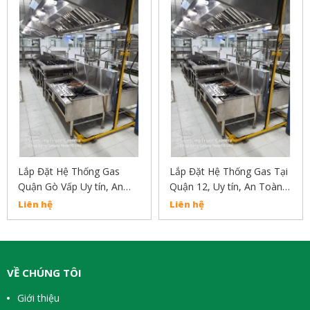
Lắp Đặt Hệ Thống Gas
Lắp Đặt Hệ Thống Gas Tại
Quận Gò Vấp Uy tín, An
Quận 12, Uy tín, An Toàn,
Toàn, Chất Lượng Liên hệ
Chất Lượng Liên Hệ:
Liên hệ
Liên hệ
02838304030
02838304030
VỀ CHÚNG TÔI
Giới thiệu