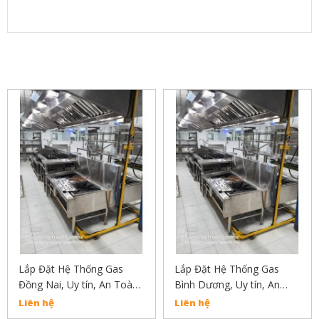
SẢN PHẨM LIÊN QUAN
Lắp Đặt Hệ Thống Gas
Lắp Đặt Hệ Thống Gas
Đồng Nai, Uy tín, An Toàn,
Bình Dương, Uy tín, An
Chất Lượng Liên Hẹ :
Toàn, Chất Lượng Liên Hẹ
Liên hệ
Liên hệ
02838304030
: 02838304030