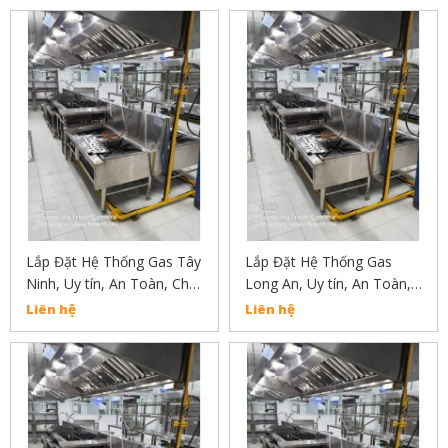
Lắp Đặt Hệ Thống Gas Tây
Lắp Đặt Hệ Thống Gas
Ninh, Uy tín, An Toàn, Chất
Long An, Uy tín, An Toàn,
Lượng Liên Hẹ :
Chất Lượng Liên Hẹ :
Liên hệ
Liên hệ
02838304030
02838304030