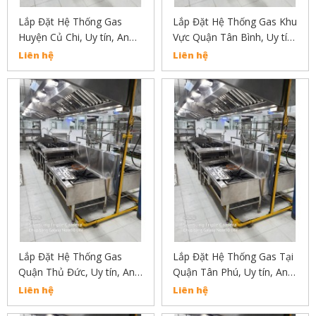
Lắp Đặt Hệ Thống Gas
Lắp Đặt Hệ Thống Gas Khu
Huyện Củ Chi, Uy tín, An
Vực Quận Tân Bình, Uy tín,
Toàn, Chất Lượng Liên Hệ:
An Toàn, Chất Lượng Liên
Liên hệ
Liên hệ
02838304030
Hệ: 02838304030
Lắp Đặt Hệ Thống Gas
Lắp Đặt Hệ Thống Gas Tại
Quận Thủ Đức, Uy tín, An
Quận Tân Phú, Uy tín, An
Toàn, Chất Lượng Liên Hệ:
Toàn, Chất Lượng
Liên hệ
Liên hệ
02838304030