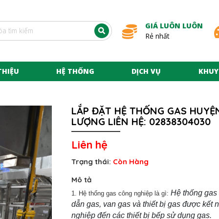
GIÁ LUÔN LUÔN
Rẻ nhất
THIỆU
HỆ THỐNG
DỊCH VỤ
KHUY
LẮP ĐẶT HỆ THỐNG GAS HUYỆN
LƯỢNG LIÊN HỆ: 02838304030
Liên hệ
Trạng thái:
Còn Hàng
Mô tả
Hệ thống gas
1.
Hệ thống gas công nghiệp là gì:
dẫn gas, van gas và thiết bị gas được kết 
nghiệp đến các thiết bị bếp sử dụng gas.