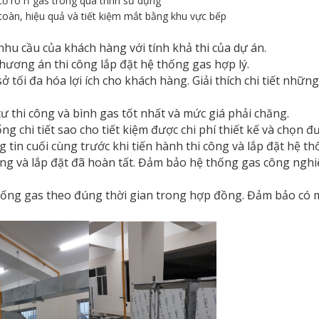
cố rò rỉ gas trong quá trình sử dụng
oàn, hiệu quả và tiết kiệm mắt bằng khu vực bếp
hu cầu của khách hàng với tính khả thi của dự án.
hương án thi công lắp đặt hệ thống gas hợp lý.
 sở tối đa hóa lợi ích cho khách hàng. Giải thích chi tiết n
 thi công và bình gas tốt nhất và mức giá phải chăng.
g ống chi tiết sao cho tiết kiệm được chi phí thiết kế và ch
 tin cuối cùng trước khi tiến hành thi công và lắp đặt hệ t
ông và lắp đặt đã hoàn tất. Đảm bảo hệ thống gas công nghi
ống gas theo đúng thời gian trong hợp đồng. Đảm bảo có mặt