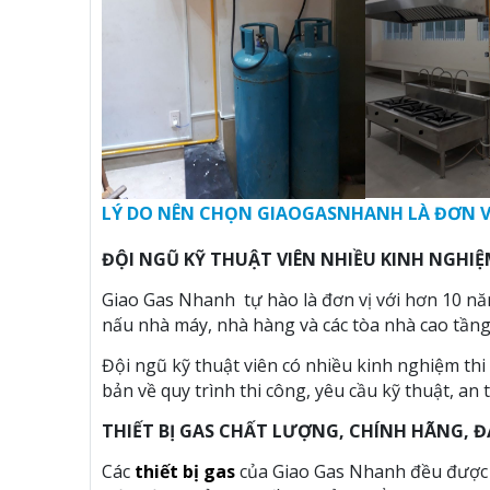
LÝ DO NÊN CHỌN GIAOGASNHANH LÀ ĐƠN V
ĐỘI NGŨ KỸ THUẬT VIÊN NHIỀU KINH NGHI
Giao Gas Nhanh tự hào là đơn vị với hơn 10 năm
nấu nhà máy, nhà hàng và các tòa nhà cao tầng ha
Đội ngũ kỹ thuật viên có nhiều kinh nghiệm thi
bản về quy trình thi công, yêu cầu kỹ thuật, an 
THIẾT BỊ GAS CHẤT LƯỢNG, CHÍNH HÃNG, 
Các
thiết bị gas
của Giao Gas Nhanh đều được nh