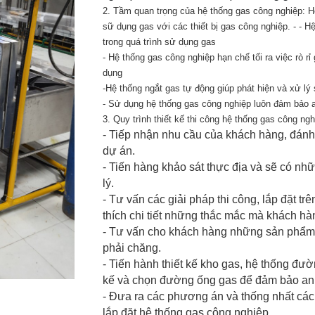
2. Tầm quan trọng của hệ thống gas công nghiệp: Hệ
sữ dụng gas với các thiết bị gas công nghiệp. - - 
trong quá trình sử dụng gas
- Hệ thống gas công nghiệp hạn chế tối ra việc rò r
dụng
-Hệ thống ngắt gas tự động giúp phát hiện và xử lý 
- Sử dụng hệ thống gas công nghiệp luôn đảm bảo a
3. Quy trình thiết kế thi công hệ thống gas công ng
- Tiếp nhận nhu cầu của khách hàng, đánh 
dự án.
- Tiến hàng khảo sát thực địa và sẽ có nh
lý.
- Tư vấn các giải pháp thi công, lắp đặt tr
thích chi tiết những thắc mắc mà khách hàng
- Tư vấn cho khách hàng những sản phẩm vậ
phải chăng.
- Tiến hành thiết kế kho gas, hệ thống đươ
kế và chọn đường ống gas để đảm bảo an 
- Đưa ra các phương án và thống nhất các t
lắp đặt hệ thống gas công nghiệp.