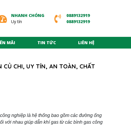
NHANH CHÓNG
0889132919
Uy tín
0889132919
ẾN MÃI
TIN TỨC
LIÊN HỆ
 CỦ CHI, UY TÍN, AN TOÀN, CHẤT
 công nghiệp là hệ thống bao gồm các đường ống
nối với nhau giúp dẫn khí gas từ các bình gas công