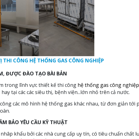
Ị THI CÔNG HỆ THỐNG GAS CÔNG NGHIỆP
ỆM, ĐƯỢC ĐÀO TẠO BÀI BẢN
 trong lĩnh vực thiết kế thi công
hệ thống gas công nghiệp
y tại các các siêu thị, bệnh viện...lớn nhỏ trên cả nước.
 công các mô hình hệ thống gas khác nhau, từ đơn giản tới 
toàn.
ĐẢM BẢO YÊU CẦU KỸ THUẬT
âp khẩu bởi các nhà cung cấp uy tín, có tiêu chuẩn chất lư