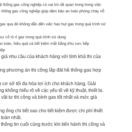
 thống gas công nghiệp có vai trò rất quan trong trong việc
Hệ thống gas công nghiệp giúp đảm bảo an toán phòng cháy nỗ
ỉ gas qua đó không dẫn đến việc hao hụt gas trong quá trình sử
sự cố rò rỉ gas trong quá trình sử dụng
n toàn, hiệu quả và tiết kiệm mắt bằng khu vực bếp
hiệp
giá nhu cầu của khách hàng với tính khả thi của
ững phương án thi công lắp đặt hệ thống gas hợp
ên cơ sở tối đa hóa lợi ích cho khách hàng. Giải
 không hiểu rõ về các yếu tố về kỹ thuật, thiết bị.
t tư thi công và bình gas tốt nhất và mức giá
̀ng ống chi tiết sao cho tiết kiệm được chi phí thiết
toàn nhất.
hông tin cuối cùng trước khi tiến hành thi công và