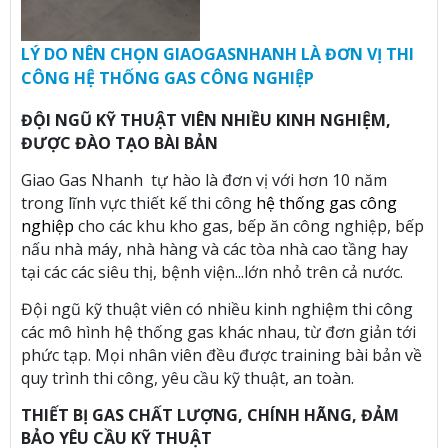
LÝ DO NÊN CHỌN GIAOGASNHANH LÀ ĐƠN VỊ THI
CÔNG HỆ THỐNG GAS CÔNG NGHIỆP
ĐỘI NGŨ KỸ THUẬT VIÊN NHIỀU KINH NGHIỆM,
ĐƯỢC ĐÀO TẠO BÀI BẢN
Giao Gas Nhanh tự hào là đơn vị với hơn 10 năm
trong lĩnh vực thiết kế thi công
hệ thống gas công
nghiệp
cho các khu kho gas, bếp ăn công nghiệp, bếp
nấu nhà máy, nhà hàng và các tòa nhà cao tầng hay
tại các các siêu thị, bệnh viện...lớn nhỏ trên cả nước.
Đội ngũ kỹ thuật viên có nhiều kinh nghiệm thi công
các mô hình hệ thống gas khác nhau, từ đơn giản tới
phức tạp. Mọi nhân viên đều được training bài bản về
quy trình thi công, yêu cầu kỹ thuật, an toàn.
THIẾT BỊ GAS CHẤT LƯỢNG, CHÍNH HÃNG, ĐẢM
BẢO YÊU CẦU KỸ THUẬT