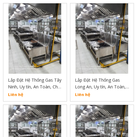
Lắp Đặt Hệ Thống Gas Tây
Lắp Đặt Hệ Thống Gas
Ninh, Uy tín, An Toàn, Chất
Long An, Uy tín, An Toàn,
Lượng Liên Hẹ :
Chất Lượng Liên Hẹ :
Liên hệ
Liên hệ
02838304030
02838304030