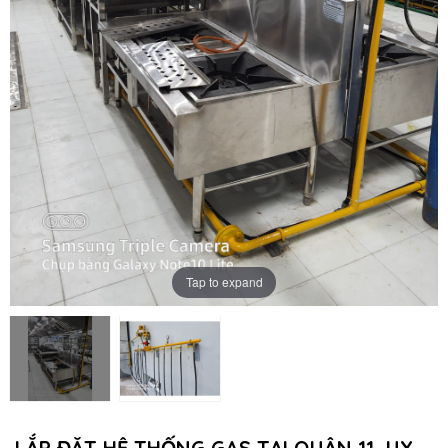
Tap to expand
LẮP ĐẶT HỆ THỐNG GAS TẠI QUẬN 11, UY