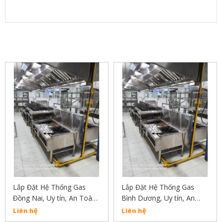
SẢN PHẨM LIÊN QUAN
Lắp Đặt Hệ Thống Gas
Lắp Đặt Hệ Thống Gas
Đồng Nai, Uy tín, An Toàn,
Bình Dương, Uy tín, An
Chất Lượng Liên Hẹ :
Toàn, Chất Lượng Liên Hẹ
Liên hệ
Liên hệ
02838304030
: 02838304030