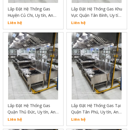
Lắp Đặt Hệ Thống Gas
Lắp Đặt Hệ Thống Gas Khu
Huyện Củ Chi, Uy tín, An
Vực Quận Tân Bình, Uy tín,
Toàn, Chất Lượng Liên Hệ:
An Toàn, Chất Lượng Liên
Liên hệ
Liên hệ
02838304030
Hệ: 02838304030
Lắp Đặt Hệ Thống Gas
Lắp Đặt Hệ Thống Gas Tại
Quận Thủ Đức, Uy tín, An
Quận Tân Phú, Uy tín, An
Toàn, Chất Lượng Liên Hệ:
Toàn, Chất Lượng
Liên hệ
Liên hệ
02838304030