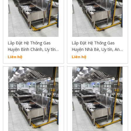
Lắp Đặt Hệ Thống Gas
Lắp Đặt Hệ Thống Gas
Huyện Bình Chánh, Uy tín,
Huyện Nhà Bè, Uy tín, An
An Toàn, Chất Lượng Liên
Toàn, Chất Lượng Liên Hệ
Liên hệ
Liên hệ
Hẹ : 02838304030
02838304030