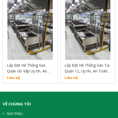
Lắp Đặt Hệ Thống Gas
Lắp Đặt Hệ Thống Gas Tại
Quận Gò Vấp Uy tín, An
Quận 12, Uy tín, An Toàn,
Toàn, Chất Lượng Liên hệ
Chất Lượng Liên Hệ:
Liên hệ
Liên hệ
02838304030
02838304030
VỀ CHÚNG TÔI
Giới thiệu