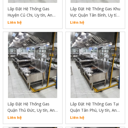
Lắp Đặt Hệ Thống Gas
Lắp Đặt Hệ Thống Gas Khu
Huyện Củ Chi, Uy tín, An
Vực Quận Tân Bình, Uy tín,
Toàn, Chất Lượng Liên Hệ:
An Toàn, Chất Lượng Liên
Liên hệ
Liên hệ
02838304030
Hệ: 02838304030
Lắp Đặt Hệ Thống Gas
Lắp Đặt Hệ Thống Gas Tại
Quận Thủ Đức, Uy tín, An
Quận Tân Phú, Uy tín, An
Toàn, Chất Lượng Liên Hệ:
Toàn, Chất Lượng
Liên hệ
Liên hệ
02838304030