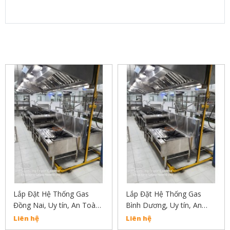
SẢN PHẨM LIÊN QUAN
Lắp Đặt Hệ Thống Gas
Lắp Đặt Hệ Thống Gas
Đồng Nai, Uy tín, An Toàn,
Bình Dương, Uy tín, An
Chất Lượng Liên Hẹ :
Toàn, Chất Lượng Liên Hẹ
Liên hệ
Liên hệ
02838304030
: 02838304030