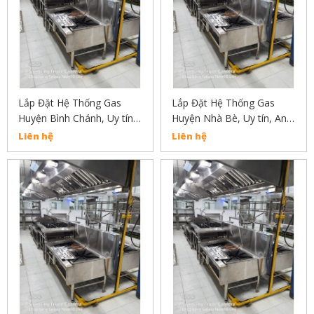
Lắp Đặt Hệ Thống Gas
Lắp Đặt Hệ Thống Gas
Huyện Bình Chánh, Uy tín,
Huyện Nhà Bè, Uy tín, An
An Toàn, Chất Lượng Liên
Toàn, Chất Lượng Liên Hệ
Liên hệ
Liên hệ
Hẹ : 02838304030
02838304030