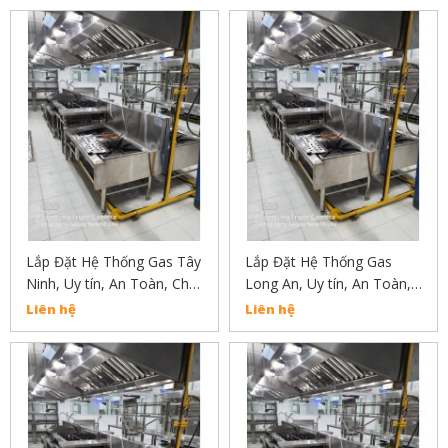
Lắp Đặt Hệ Thống Gas Tây
Lắp Đặt Hệ Thống Gas
Ninh, Uy tín, An Toàn, Chất
Long An, Uy tín, An Toàn,
Lượng Liên Hẹ :
Chất Lượng Liên Hẹ :
Liên hệ
Liên hệ
02838304030
02838304030