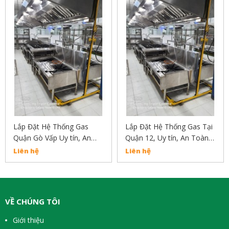
Lắp Đặt Hệ Thống Gas
Lắp Đặt Hệ Thống Gas Tại
Quận Gò Vấp Uy tín, An
Quận 12, Uy tín, An Toàn,
Toàn, Chất Lượng Liên hệ
Chất Lượng Liên Hệ:
Liên hệ
Liên hệ
02838304030
02838304030
VỀ CHÚNG TÔI
Giới thiệu