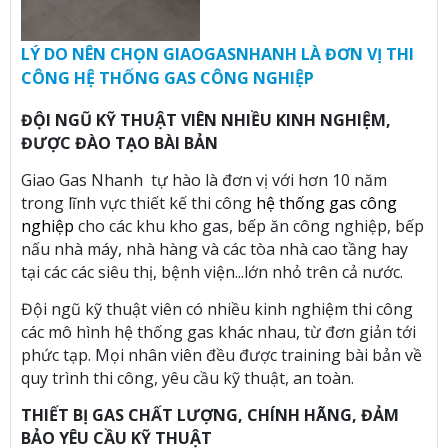
LÝ DO NÊN CHỌN GIAOGASNHANH LÀ ĐƠN VỊ THI
CÔNG HỆ THỐNG GAS CÔNG NGHIỆP
ĐỘI NGŨ KỸ THUẬT VIÊN NHIỀU KINH NGHIỆM,
ĐƯỢC ĐÀO TẠO BÀI BẢN
Giao Gas Nhanh tự hào là đơn vị với hơn 10 năm
trong lĩnh vực thiết kế thi công
hệ thống gas công
nghiệp
cho các khu kho gas, bếp ăn công nghiệp, bếp
nấu nhà máy, nhà hàng và các tòa nhà cao tầng hay
tại các các siêu thị, bệnh viện...lớn nhỏ trên cả nước.
Đội ngũ kỹ thuật viên có nhiều kinh nghiệm thi công
các mô hình hệ thống gas khác nhau, từ đơn giản tới
phức tạp. Mọi nhân viên đều được training bài bản về
quy trình thi công, yêu cầu kỹ thuật, an toàn.
THIẾT BỊ GAS CHẤT LƯỢNG, CHÍNH HÃNG, ĐẢM
BẢO YÊU CẦU KỸ THUẬT