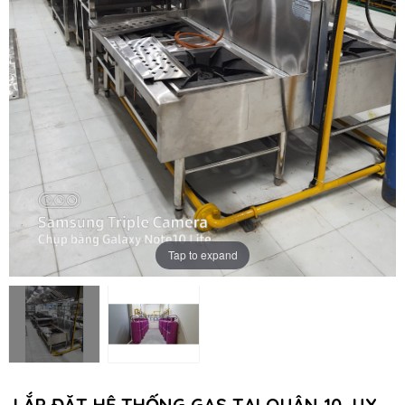
Tap to expand
LẮP ĐẶT HỆ THỐNG GAS TẠI QUẬN 10, UY