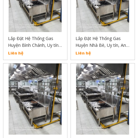
Lắp Đặt Hệ Thống Gas
Lắp Đặt Hệ Thống Gas
Huyện Bình Chánh, Uy tín,
Huyện Nhà Bè, Uy tín, An
An Toàn, Chất Lượng Liên
Toàn, Chất Lượng Liên Hệ
Liên hệ
Liên hệ
Hẹ : 02838304030
02838304030