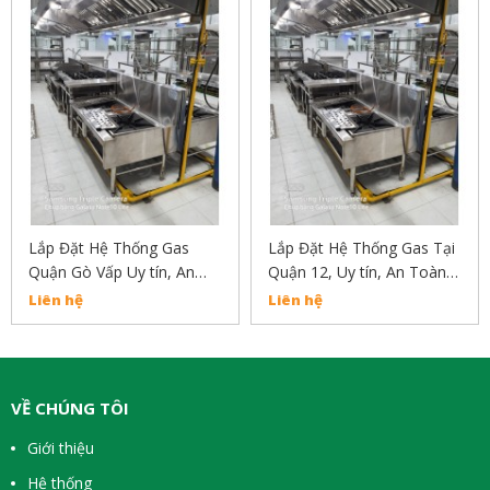
Lắp Đặt Hệ Thống Gas
Lắp Đặt Hệ Thống Gas Tại
Quận Gò Vấp Uy tín, An
Quận 12, Uy tín, An Toàn,
Toàn, Chất Lượng Liên hệ
Chất Lượng Liên Hệ:
Liên hệ
Liên hệ
02838304030
02838304030
VỀ CHÚNG TÔI
Giới thiệu
Hệ thống