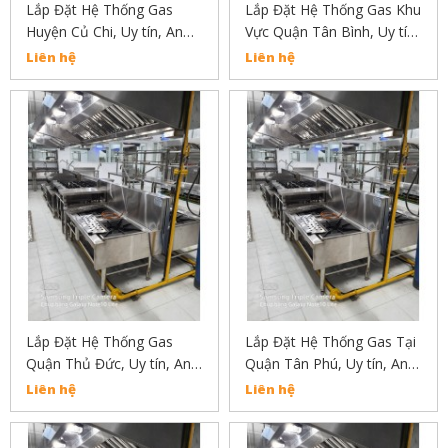
Lắp Đặt Hệ Thống Gas
Lắp Đặt Hệ Thống Gas Khu
Huyện Củ Chi, Uy tín, An
Vực Quận Tân Bình, Uy tín,
Toàn, Chất Lượng Liên Hệ:
An Toàn, Chất Lượng Liên
Liên hệ
Liên hệ
02838304030
Hệ: 02838304030
Lắp Đặt Hệ Thống Gas
Lắp Đặt Hệ Thống Gas Tại
Quận Thủ Đức, Uy tín, An
Quận Tân Phú, Uy tín, An
Toàn, Chất Lượng Liên Hệ:
Toàn, Chất Lượng
Liên hệ
Liên hệ
02838304030