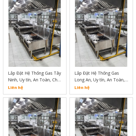
Lắp Đặt Hệ Thống Gas Tây
Lắp Đặt Hệ Thống Gas
Ninh, Uy tín, An Toàn, Chất
Long An, Uy tín, An Toàn,
Lượng Liên Hẹ :
Chất Lượng Liên Hẹ :
Liên hệ
Liên hệ
02838304030
02838304030