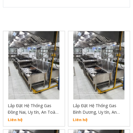
SẢN PHẨM LIÊN QUAN
Lắp Đặt Hệ Thống Gas
Lắp Đặt Hệ Thống Gas
Đồng Nai, Uy tín, An Toàn,
Bình Dương, Uy tín, An
Chất Lượng Liên Hẹ :
Toàn, Chất Lượng Liên Hẹ
Liên hệ
Liên hệ
02838304030
: 02838304030