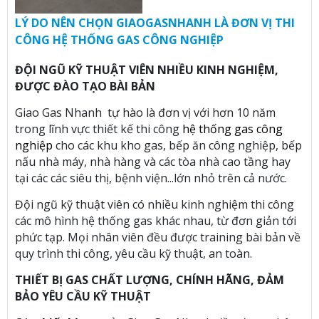
LÝ DO NÊN CHỌN GIAOGASNHANH LÀ ĐƠN VỊ THI
CÔNG HỆ THỐNG GAS CÔNG NGHIỆP
ĐỘI NGŨ KỸ THUẬT VIÊN NHIỀU KINH NGHIỆM,
ĐƯỢC ĐÀO TẠO BÀI BẢN
Giao Gas Nhanh tự hào là đơn vị với hơn 10 năm
trong lĩnh vực thiết kế thi công
hệ thống gas công
nghiệp
cho các khu kho gas, bếp ăn công nghiệp, bếp
nấu nhà máy, nhà hàng và các tòa nhà cao tầng hay
tại các các siêu thị, bệnh viện...lớn nhỏ trên cả nước.
Đội ngũ kỹ thuật viên có nhiều kinh nghiệm thi công
các mô hình hệ thống gas khác nhau, từ đơn giản tới
phức tạp. Mọi nhân viên đều được training bài bản về
quy trình thi công, yêu cầu kỹ thuật, an toàn.
THIẾT BỊ GAS CHẤT LƯỢNG, CHÍNH HÃNG, ĐẢM
BẢO YÊU CẦU KỸ THUẬT