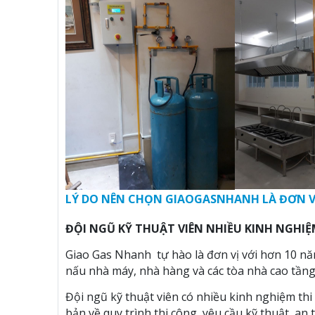
LÝ DO NÊN CHỌN GIAOGASNHANH LÀ ĐƠN V
ĐỘI NGŨ KỸ THUẬT VIÊN NHIỀU KINH NGHI
Giao Gas Nhanh tự hào là đơn vị với hơn 10 năm
nấu nhà máy, nhà hàng và các tòa nhà cao tầng ha
Đội ngũ kỹ thuật viên có nhiều kinh nghiệm thi
bản về quy trình thi công, yêu cầu kỹ thuật, an 