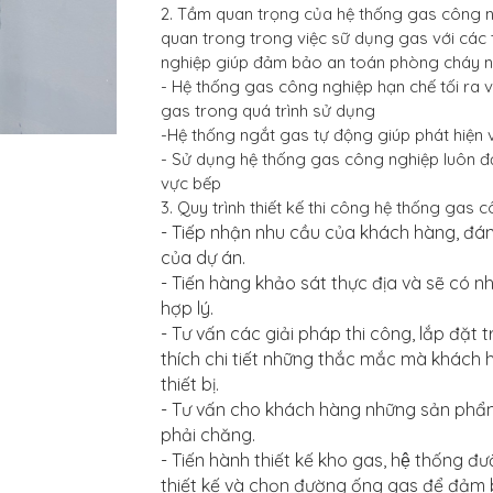
2. Tầm quan trọng của hệ thống gas công n
quan trong trong việc sữ dụng gas với các 
nghiệp giúp đảm bảo an toán phòng cháy n
- Hệ thống gas công nghiệp hạn chế tối ra 
gas trong quá trình sử dụng
-Hệ thống ngắt gas tự động giúp phát hiện v
- Sử dụng hệ thống gas công nghiệp luôn đ
vực bếp
3. Quy trình thiết kế thi công hệ thống gas 
- Tiếp nhận nhu cầu của khách hàng, đán
của dự án.
- Tiến hàng khảo sát thực địa và sẽ có 
hợp lý.
- Tư vấn các giải pháp thi công, lắp đặt t
thích chi tiết những thắc mắc mà khách h
thiết bị.
- Tư vấn cho khách hàng những sản phẩm 
phải chăng.
- Tiến hành thiết kế kho gas, hệ thống đ
thiết kế và chọn đường ống gas để đảm 