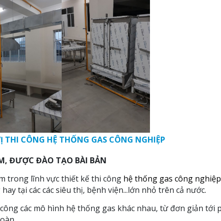
Ị THI CÔNG HỆ THỐNG GAS CÔNG NGHIỆP
ỆM, ĐƯỢC ĐÀO TẠO BÀI BẢN
 trong lĩnh vực thiết kế thi công
hệ thống gas công nghiệp
y tại các các siêu thị, bệnh viện...lớn nhỏ trên cả nước.
 công các mô hình hệ thống gas khác nhau, từ đơn giản tới 
toàn.