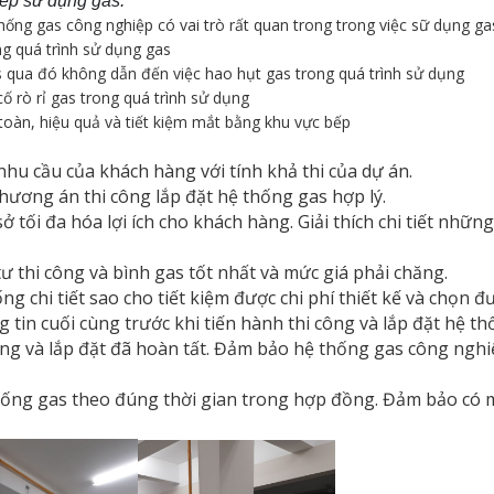
bếp sử dụng gas.
ng gas công nghiệp có vai trò rất quan trong trong việc sữ dụng gas 
g quá trình sử dụng gas
gas qua đó không dẫn đến việc hao hụt gas trong quá trình sử dụng
cố rò rỉ gas trong quá trình sử dụng
oàn, hiệu quả và tiết kiệm mắt bằng khu vực bếp
hu cầu của khách hàng với tính khả thi của dự án.
hương án thi công lắp đặt hệ thống gas hợp lý.
 sở tối đa hóa lợi ích cho khách hàng. Giải thích chi tiết n
 thi công và bình gas tốt nhất và mức giá phải chăng.
g ống chi tiết sao cho tiết kiệm được chi phí thiết kế và ch
 tin cuối cùng trước khi tiến hành thi công và lắp đặt hệ t
ông và lắp đặt đã hoàn tất. Đảm bảo hệ thống gas công nghi
ống gas theo đúng thời gian trong hợp đồng. Đảm bảo có mặt