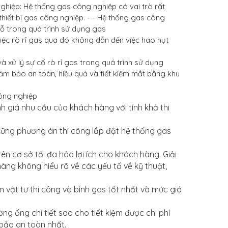
ghiệp: Hệ thống gas công nghiệp có vai trò rất
thiết bị gas công nghiệp. - - Hệ thống gas công
ỗ trong quá trình sử dụng gas
việc rò rỉ gas qua đó không dẫn đến việc hao hụt
à xử lý sự cố rò rỉ gas trong quá trình sử dụng
ảm bảo an toàn, hiệu quả và tiết kiệm mắt bằng khu
công nghiệp
h giá nhu cầu của khách hàng với tính khả thi
những phương án thi công lắp đặt hệ thống gas
rên cơ sở tối đa hóa lợi ích cho khách hàng. Giải
àng không hiểu rõ về các yếu tố về kỹ thuật,
vật tư thi công và bình gas tốt nhất và mức giá
ường ống chi tiết sao cho tiết kiệm được chi phí
bảo an toàn nhất.