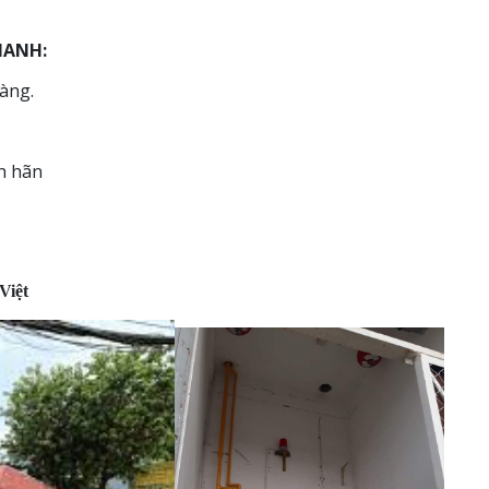
HANH:
àng.
nh hãn
Việt