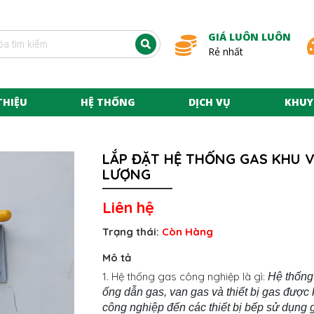
GIÁ LUÔN LUÔN
Rẻ nhất
THIỆU
HỆ THỐNG
DỊCH VỤ
KHUY
LẮP ĐẶT HỆ THỐNG GAS KHU V
LƯỢNG
Liên hệ
Trạng thái:
Còn Hàng
Mô tả
1.
Hệ thống gas công nghiệp là gì:
Hệ thống
ống dẫn gas, van gas và thiết bị gas được 
công nghiệp đến các thiết bị bếp sử dụng 