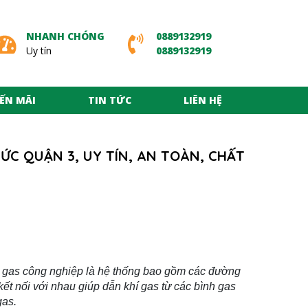
NHANH CHÓNG
0889132919
Uy tín
0889132919
ẾN MÃI
TIN TỨC
LIÊN HỆ
ỨC QUẬN 3, UY TÍN, AN TOÀN, CHẤT
 gas công nghiệp là hệ thống bao gồm các đường
kết nối với nhau giúp dẫn khí gas từ các bình gas
gas.