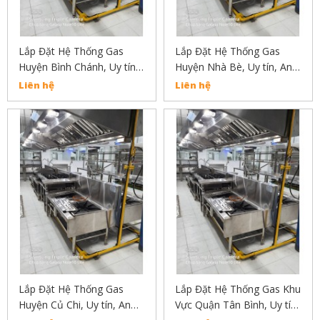
Lắp Đặt Hệ Thống Gas
Lắp Đặt Hệ Thống Gas
Huyện Bình Chánh, Uy tín,
Huyện Nhà Bè, Uy tín, An
An Toàn, Chất Lượng Liên
Toàn, Chất Lượng Liên Hệ
Liên hệ
Liên hệ
Hẹ : 02838304030
02838304030
Lắp Đặt Hệ Thống Gas
Lắp Đặt Hệ Thống Gas Khu
Huyện Củ Chi, Uy tín, An
Vực Quận Tân Bình, Uy tín,