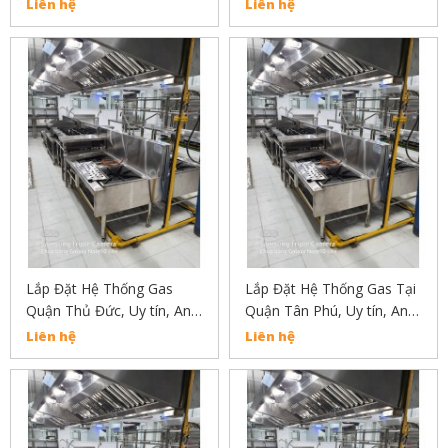
Toàn, Chất Lượng Liên Hệ:
An Toàn, Chất Lượng Liên
Liên hệ
Liên hệ
02838304030
Hệ: 02838304030
Lắp Đặt Hệ Thống Gas
Lắp Đặt Hệ Thống Gas Tại
Quận Thủ Đức, Uy tín, An
Quận Tân Phú, Uy tín, An
Toàn, Chất Lượng Liên Hệ:
Toàn, Chất Lượng
Liên hệ
Liên hệ
02838304030