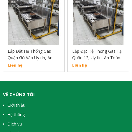
Lắp Đặt Hệ Thống Gas
Lắp Đặt Hệ Thống Gas Tại
Quận Gò Vấp Uy tín, An
Quận 12, Uy tín, An Toàn,
Toàn, Chất Lượng Liên hệ
Chất Lượng Liên Hệ:
Liên hệ
Liên hệ
02838304030
02838304030
VỀ CHÚNG TÔI
Giới thiệu
Hệ thống
Dịch vụ