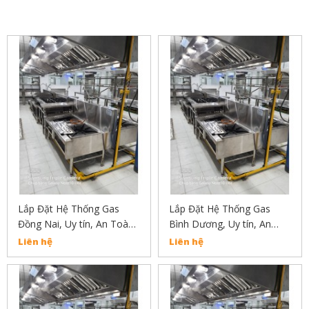
SẢN PHẨM LIÊN QUAN
Lắp Đặt Hệ Thống Gas
Lắp Đặt Hệ Thống Gas
Đồng Nai, Uy tín, An Toàn,
Bình Dương, Uy tín, An
Chất Lượng Liên Hẹ :
Toàn, Chất Lượng Liên Hẹ
Liên hệ
Liên hệ
02838304030
: 02838304030