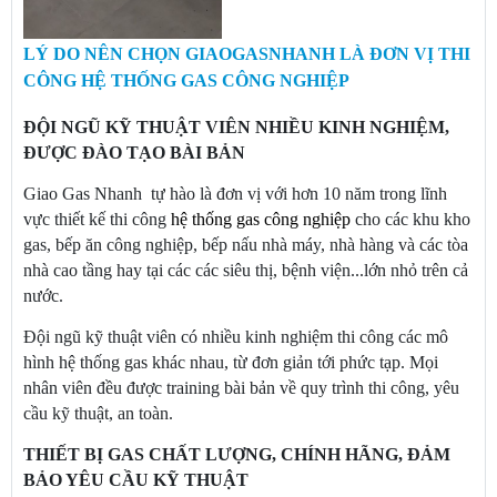
LÝ DO NÊN CHỌN GIAOGASNHANH LÀ ĐƠN VỊ THI
CÔNG HỆ THỐNG GAS CÔNG NGHIỆP
ĐỘI NGŨ KỸ THUẬT VIÊN NHIỀU KINH NGHIỆM,
ĐƯỢC ĐÀO TẠO BÀI BẢN
Giao Gas Nhanh tự hào là đơn vị với hơn 10 năm trong lĩnh
vực thiết kế thi công
hệ thống gas công nghiệp
cho các khu kho
gas, bếp ăn công nghiệp, bếp nấu nhà máy, nhà hàng và các tòa
nhà cao tầng hay tại các các siêu thị, bệnh viện...lớn nhỏ trên cả
nước.
Đội ngũ kỹ thuật viên có nhiều kinh nghiệm thi công các mô
hình hệ thống gas khác nhau, từ đơn giản tới phức tạp. Mọi
nhân viên đều được training bài bản về quy trình thi công, yêu
cầu kỹ thuật, an toàn.
THIẾT BỊ GAS CHẤT LƯỢNG, CHÍNH HÃNG, ĐẢM
BẢO YÊU CẦU KỸ THUẬT