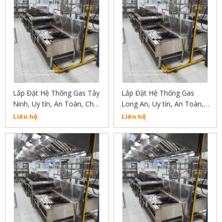
Lắp Đặt Hệ Thống Gas Tây
Lắp Đặt Hệ Thống Gas
Ninh, Uy tín, An Toàn, Chất
Long An, Uy tín, An Toàn,
Lượng Liên Hẹ :
Chất Lượng Liên Hẹ :
Liên hệ
Liên hệ
02838304030
02838304030