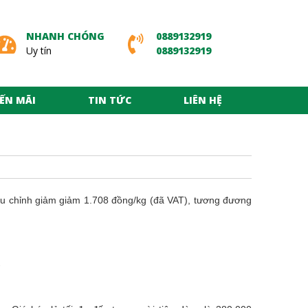
NHANH CHÓNG
0889132919
Uy tín
0889132919
ẾN MÃI
TIN TỨC
LIÊN HỆ
iều chỉnh giảm giảm 1.708 đồng/kg (đã VAT), tương đương
.