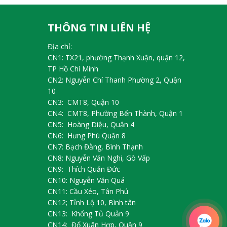
THÔNG TIN LIÊN HỆ
Địa chỉ:
CN1: TX21, phường Thạnh Xuận, quận 12,
TP Hồ Chí Minh
CN2: Nguyễn Chí Thanh Phường 2, Quận
10
CN3: CMT8, Quận 10
CN4: CMT8, Phường Bến Thành, Quận 1
CN5: Hoàng Diệu, Quận 4
CN6: Hưng Phú Quận 8
CN7: Bạch Đằng, Bình Thạnh
CN8: Nguyễn Văn Nghi, Gò Vấp
CN9: Thích Quản Đức
CN10: Nguyễn Văn Quá
CN11: Cầu Xéo, Tân Phú
CN12; Tỉnh Lộ 10, Bình tân
CN13: Khổng Tủ Quản 9
CN14: Đổ Xuân Hợp, Quận 9