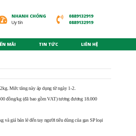
NHANH CHÓNG
0889132919
Uy tín
0889132919
ẾN MÃI
TIN TỨC
LIÊN HỆ
 12kg. Mức tăng này áp dụng từ ngày 1-2.
.500 đồng/kg (đã bao gồm VAT) tương đương 18.000
và giá bán lẻ đến tay người tiêu dùng của gas SP loại