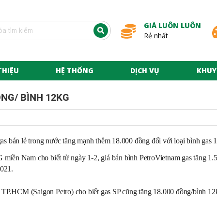
GIÁ LUÔN LUÔN
Rẻ nhất
THIỆU
HỆ THỐNG
DỊCH VỤ
KHUY
ỒNG/ BÌNH 12KG
gas bán lẻ trong nước tăng mạnh thêm 18.000 đồng đối với loại bình gas
iền Nam cho biết từ ngày 1-2, giá bán bình PetroVietnam gas tăng 1
2021.
P.HCM (Saigon Petro) cho biết gas SP cũng tăng 18.000 đồng/bình 12kg 