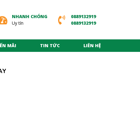
NHANH CHÓNG
0889132919
Uy tín
0889132919
ẾN MÃI
TIN TỨC
LIÊN HỆ
AY