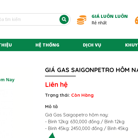
GIÁ LUÔN LUÔN
Rẻ nhất
THIỆU
HỆ THỐNG
DỊCH VỤ
KHUY
GIÁ GAS SAIGONPETRO HÔM N
Liên hệ
Trạng thái:
Còn Hàng
Mô tả
Giá Gas Saigopetro hôm nay:
- Bình 12kg: 630,000 đồng / Bình 12kg
- Bình 45kg: 2450,000 đồng / Bình 45kg