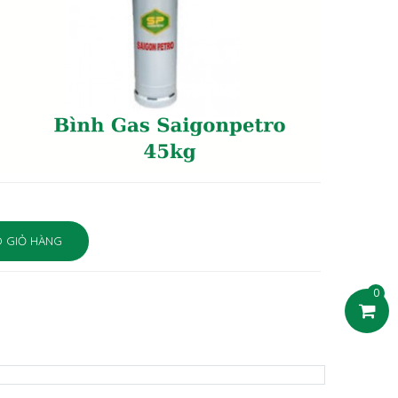
 GIỎ HÀNG
0