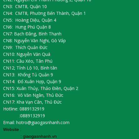
CN3: CMT8, Quận 10
CN4: CMT8, Phường Bến Thành, Quận 1
CN5: Hoàng Diệu, Quận 4
CN6: Hưng Phú Quận 8
CN7: Bạch Đằng, Bình Thạnh
CN8: Nguyễn Văn Nghi, Gò Vấp
CN9: Thích Quản Đức
CN10: Nguyễn Văn Quá
CN11: Cầu Xéo, Tân Phú
CN12; Tỉnh Lộ 10, Bình tân
CN13: Khổng Tủ Quản 9
CN14: Đổ Xuân Hợp, Quận 9
CN15: Xuân Thủy, Thảo Điền, Quận 2
CN16: Vỏ Văn Ngân, Thủ Đức
CN17: Kha Vạn Cân, Thủ Đức
Hotline: 0889132919
:0889132919
Email: hotro@giaogasnhanh.com
Website :
:
giaogasnhanh.vn