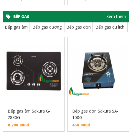
Xem thêm
BẾP GAS
Bếp gas âm
Bếp gas dương
Bếp gas đơn
Bếp gas du lich
B
Bếp gas âm Sakura G-
Bếp gas đơn Sakura SA-
2830G
100G
8.200.000đ
450.000đ