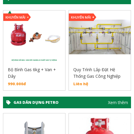
+ Van +
Quy Trình Lắp Đặt Hệ
Bộ Bình Xam 12kg 
Thống Gas Công Nghiệp
Gas Đơn Mắt Kiếng
Liên hệ
1.450.000đ
Xem thêm
GAS DÂN DỤNG PETRO