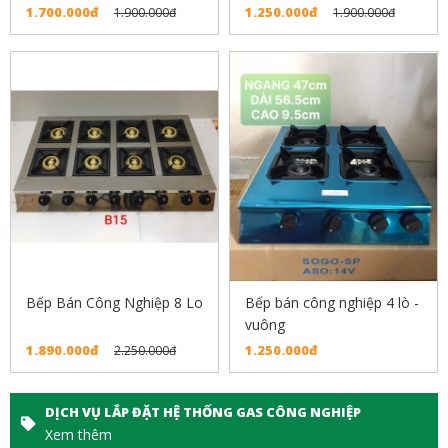
1.700.000đ
1.250.000đ
1.900.000đ
1.900.000đ
Bếp Bán Công Nghiệp 8 Lo
Bếp bán công nghiệp 4 lò -
vuông
1.890.000đ
1.250.000đ
2.250.000đ
DỊCH VỤ LẮP ĐẶT HỆ THỐNG GAS CÔNG NGHIỆP
Xem thêm