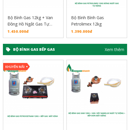
Bộ Bình Gas 12kg + Van
Bộ Bình Bình Gas
Đồng Hồ Ngắt Gas Tự
Petrolimex 12kg
Động+ Dây Dẫn Inox
1.450.000đ
1.390.000đ
Xem thêm
BỘ BÌNH GAS BẾP GAS