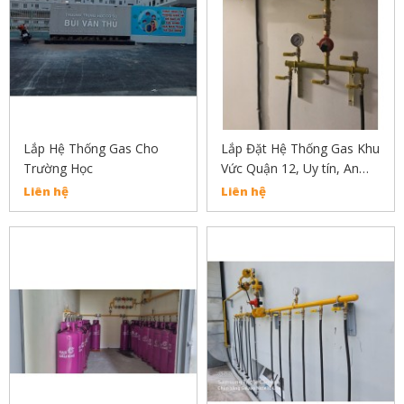
Lắp Hệ Thống Gas Cho
Lắp Đặt Hệ Thống Gas Khu
Trường Học
Vức Quận 12, Uy tín, An
Toàn, Chất Lượng
Liên hệ
Liên hệ