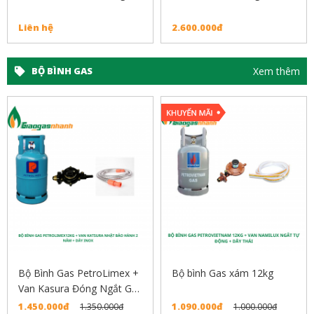
Liên hệ
2.600.000đ
Xem thêm
BỘ BÌNH GAS
Bộ Bình Gas PetroLimex +
Bộ bình Gas xám 12kg
Van Kasura Đóng Ngắt Gas
Tự Động
1.450.000đ
1.090.000đ
1.350.000đ
1.000.000đ