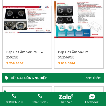
Bếp Gas Âm Sakura SG-
Bếp Gas Âm Sakura
2502GB
SG2568GB
2.250.000đ
3.950.000đ
Xem thêm
BẾP GAS CÔNG NGHIỆP
Chat Zalo
Facebook
0889132919
0889132919