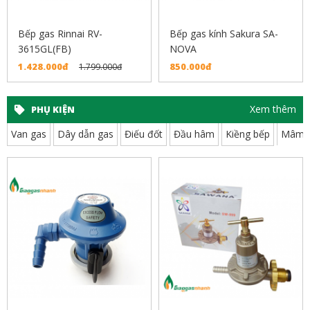
Bếp gas Rinnai RV-
Bếp gas kính Sakura SA-
3615GL(FB)
NOVA
1.428.000đ
850.000đ
1.799.000đ
Xem thêm
PHỤ KIỆN
Van gas
Dây dẫn gas
Điếu đốt
Đầu hâm
Kiềng bếp
Mâm 