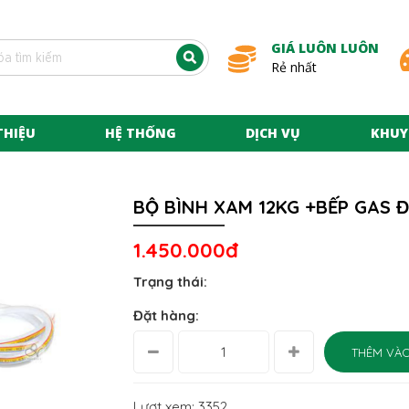
GIÁ LUÔN LUÔN
Rẻ nhất
THIỆU
HỆ THỐNG
DỊCH VỤ
KHUY
BỘ BÌNH XAM 12KG +BẾP GAS 
1.450.000đ
Trạng thái:
Đặt hàng:
THÊM VÀO
Lượt xem: 3352