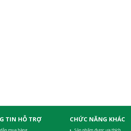
G TIN HỖ TRỢ
CHỨC NĂNG KHÁC
dẫn mua hàng
Sản phẩm được ưa thích