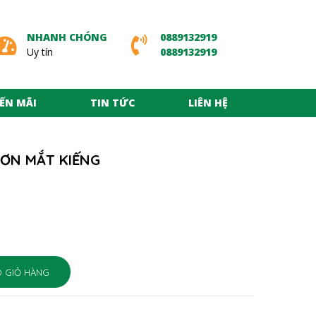
NHANH CHÓNG
0889132919
Uy tín
0889132919
ẾN MÃI
TIN TỨC
LIÊN HỆ
ĐƠN MẮT KIẾNG
 GIỎ HÀNG