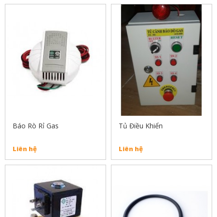
Báo Rò Rỉ Gas
Tủ Điều Khiển
Liên hệ
Liên hệ