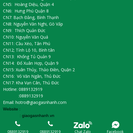
CN5: Hoàng Diệu, Quận 4
CN6: Hưng Phú Quận 8
CN7: Bạch Đằng, Bình Thạnh
CN8: Nguyễn Văn Nghi, Gò Vấp
CN9: Thích Quản Đức
CN10: Nguyễn Văn Quá
CN11: Cầu Xéo, Tân Phú
CN12; Tỉnh Lộ 10, Bình tân
CN13: Khổng Tủ Quản 9
CN14: Đổ Xuân Hợp, Quận 9
CN15: Xuân Thủy, Thảo Điền, Quận 2
CN16: Vỏ Văn Ngân, Thủ Đức
CN17: Kha Vạn Cân, Thủ Đức
Hotline: 0889132919
:0889132919
Email: hotro@giaogasnhanh.com
Website :
:
giaogasnhanh.vn
Chat Zalo
Facebook
0889132919
0889132919