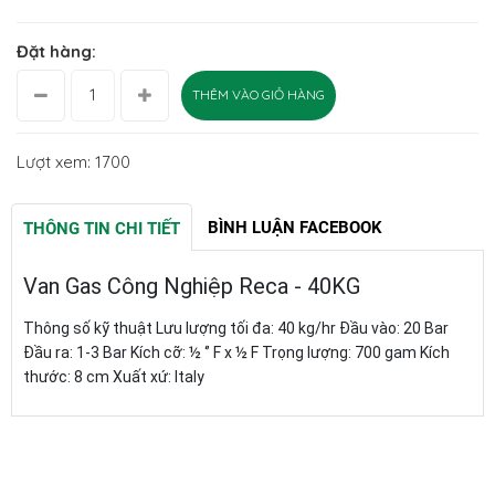
Đặt hàng:
THÊM VÀO GIỎ HÀNG
Lượt xem: 1700
BÌNH LUẬN FACEBOOK
THÔNG TIN CHI TIẾT
Van Gas Công Nghiệp Reca - 40KG
Thông số kỹ thuật Lưu lượng tối đa: 40 kg/hr Đầu vào: 20 Bar
Đầu ra: 1-3 Bar Kích cỡ: ½ ‘’ F x ½ F Trọng lượng: 700 gam Kích
thước: 8 cm Xuất xứ: Italy
SẢN PHẨM LIÊN QUAN