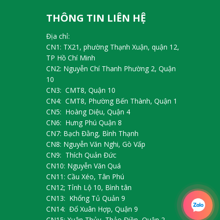
THÔNG TIN LIÊN HỆ
Địa chỉ:
CN1: TX21, phường Thạnh Xuận, quận 12,
TP Hồ Chí Minh
CN2: Nguyễn Chí Thanh Phường 2, Quận
10
CN3: CMT8, Quận 10
CN4: CMT8, Phường Bến Thành, Quận 1
CN5: Hoàng Diệu, Quận 4
CN6: Hưng Phú Quận 8
CN7: Bạch Đằng, Bình Thạnh
CN8: Nguyễn Văn Nghi, Gò Vấp
CN9: Thích Quản Đức
CN10: Nguyễn Văn Quá
CN11: Cầu Xéo, Tân Phú
CN12; Tỉnh Lộ 10, Bình tân
CN13: Khổng Tủ Quản 9
CN14: Đổ Xuân Hợp, Quận 9
CN15: Xuân Thủy, Thảo Điền, Quận 2