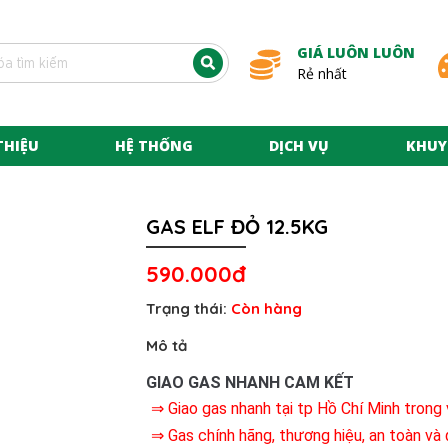
GIÁ LUÔN LUÔN
Rẻ nhất
THIỆU
HỆ THỐNG
DỊCH VỤ
KHUY
GAS ELF ĐỎ 12.5KG
590.000đ
Trạng thái:
Còn hàng
Mô tả
GIAO GAS NHANH CAM KẾT
⇒ Giao gas nhanh tại tp Hồ Chí Minh trong
⇒ Gas chính hãng, thương hiệu, an toàn v