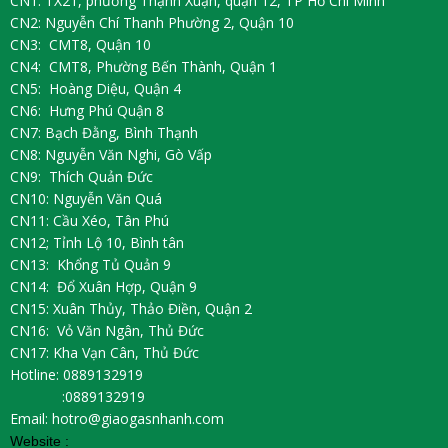
CN1: TX21, phường Thạnh Xuận, quận 12, TP Hồ Chí Minh
CN2: Nguyễn Chí Thanh Phường 2, Quận 10
CN3: CMT8, Quận 10
CN4: CMT8, Phường Bến Thành, Quận 1
CN5: Hoàng Diệu, Quận 4
CN6: Hưng Phú Quận 8
CN7: Bạch Đằng, Bình Thạnh
CN8: Nguyễn Văn Nghi, Gò Vấp
CN9: Thích Quản Đức
CN10: Nguyễn Văn Quá
CN11: Cầu Xéo, Tân Phú
CN12; Tỉnh Lộ 10, Bình tân
CN13: Khổng Tủ Quản 9
CN14: Đổ Xuân Hợp, Quận 9
CN15: Xuân Thủy, Thảo Điền, Quận 2
CN16: Vỏ Văn Ngân, Thủ Đức
CN17: Kha Vạn Cân, Thủ Đức
Hotline: 0889132919
:0889132919
Email: hotro@giaogasnhanh.com
Website :