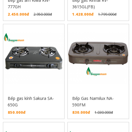
Bếp gas âm Kiwa KW-
Bếp gas Rinnai RV-
777GH
3615GL(FB)
2.450.000đ
1.428.000đ
2.950.000đ
1.799.000đ
Bếp gas kính Sakura SA-
Bếp Gas Namilux NA-
650G
590FM
850.000đ
830.000đ
1.030.000đ