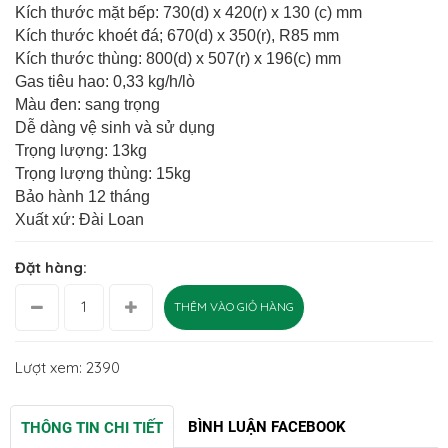
Kích thước mặt bếp:
730(d) x 420(r) x 130 (c) mm
Kích thước khoét đá; 670(d) x 350(r), R85 mm
Kích thước thùng: 800(d) x 507(r) x 196(c) mm
Gas tiêu hao: 0,33 kg/h/lò
Màu đen: sang trọng
Dễ dàng vệ sinh và sử dụng
Trọng lượng: 13kg
Trọng lượng thùng: 15kg
Bảo hành 12 tháng
Xuất xứ: Đài Loan
Đặt hàng:
THÊM VÀO GIỎ HÀNG
Lượt xem: 2390
BÌNH LUẬN FACEBOOK
THÔNG TIN CHI TIẾT