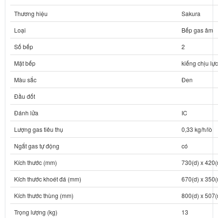
Thương hiệu
Sakura
Loại
Bếp gas âm
Số bếp
2
Mặt bếp
kiếng chịu lực
Màu sắc
Đen
Đầu đốt
Đánh lửa
IC
Lượng gas tiêu thụ
0,33 kg/h/lò
Ngắt gas tự động
có
Kích thước (mm)
730(d) x 420(r
Kích thước khoét đá (mm)
670(d) x 350(
Kích thước thùng (mm)
800(d) x 507(r
Trọng lượng (kg)
13