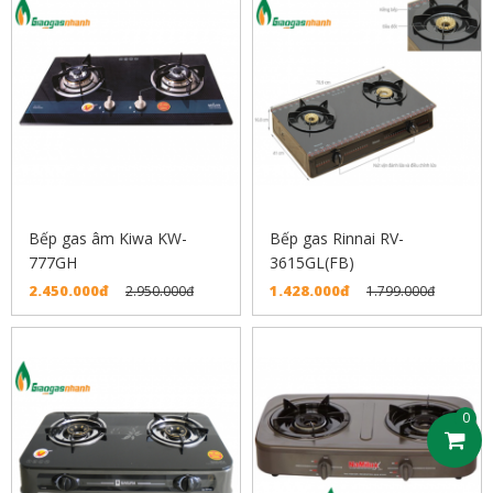
Bếp gas âm Kiwa KW-
Bếp gas Rinnai RV-
777GH
3615GL(FB)
2.450.000đ
1.428.000đ
2.950.000đ
1.799.000đ
0