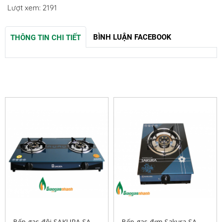
Lượt xem: 2191
BÌNH LUẬN FACEBOOK
THÔNG TIN CHI TIẾT
SẢN PHẨM LIÊN QUAN
Bếp gas đôi SAKURA SA-
Bếp gas đơn Sakura SA-