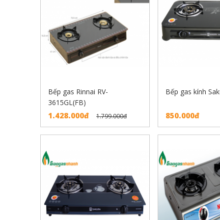
Bếp gas Rinnai RV-
Bếp gas kính Sa
3615GL(FB)
1.428.000đ
850.000đ
1.799.000đ