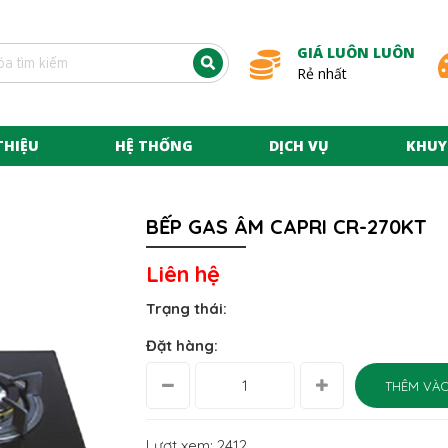
GIÁ LUÔN LUÔN
Rẻ nhất
THIỆU
HỆ THỐNG
DỊCH VỤ
KHUY
BẾP GAS ÂM CAPRI CR-270KT
Liên hệ
Trạng thái:
Đặt hàng:
THÊM VÀO
Lượt xem: 2412