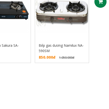
h Sakura SA-
Bếp gas dương Namilux NA-
590SM
850.000đ
1.050.000đ