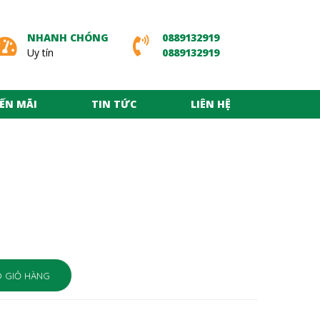
NHANH CHÓNG
0889132919
Uy tín
0889132919
ẾN MÃI
TIN TỨC
LIÊN HỆ
 GIỎ HÀNG