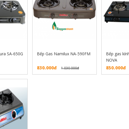
kura SA-650G
Bếp Gas Namilux NA-590FM
Bếp gas kín
NOVA
830.000đ
850.000đ
1.030.000đ