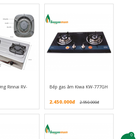
ng Rinnai RV-
Bếp gas âm Kiwa KW-777GH
2.450.000đ
2.950.000đ
0