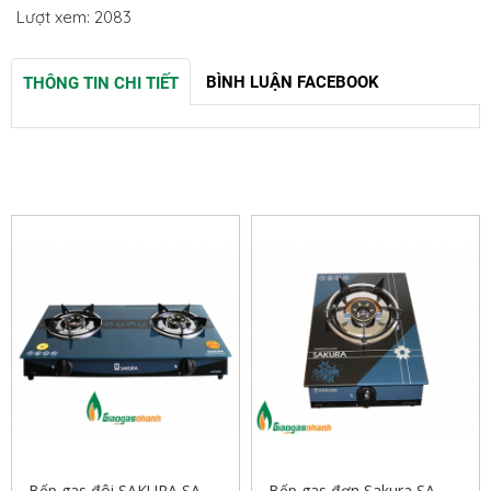
Lượt xem: 2083
BÌNH LUẬN FACEBOOK
THÔNG TIN CHI TIẾT
SẢN PHẨM LIÊN QUAN
Bếp gas đôi SAKURA SA-
Bếp gas đơn Sakura SA-