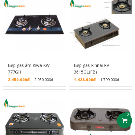
Bếp gas âm Kiwa KW-
Bếp gas Rinnai RV-
777GH
3615GL(FB)
2.450.000đ
1.428.000đ
2.950.000đ
1.799.000đ
0