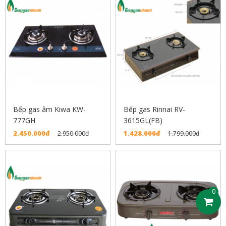
Bếp gas âm Kiwa KW-
Bếp gas Rinnai RV-
777GH
3615GL(FB)
2.450.000đ
1.428.000đ
2.950.000đ
1.799.000đ
0