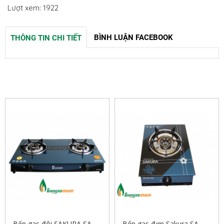
Lượt xem: 1922
BÌNH LUẬN FACEBOOK
THÔNG TIN CHI TIẾT
SẢN PHẨM LIÊN QUAN
Bếp gas đôi SAKURA SA-
Bếp gas đơn Sakura SA-