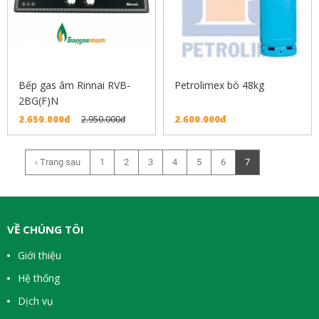
Bếp gas âm Rinnai RVB-
Petrolimex bò 48kg
2BG(F)N
2.650.000đ
2.600.000đ
2.950.000đ
‹ Trang sau
1
2
3
4
5
6
7
VỀ CHÚNG TÔI
Giới thiệu
Hệ thống
Dịch vụ