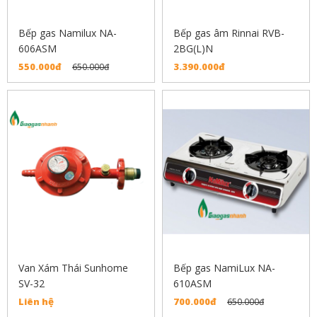
Bếp gas Namilux NA-
Bếp gas âm Rinnai RVB-
606ASM
2BG(L)N
550.000đ
3.390.000đ
650.000đ
Van Xám Thái Sunhome
Bếp gas NamiLux NA-
SV-32
610ASM
Liên hệ
700.000đ
650.000đ