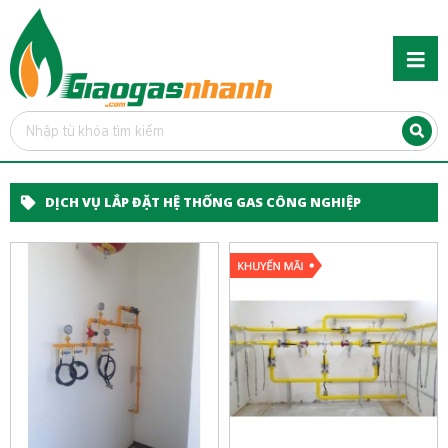
DỊCH VỤ LẮP ĐẶT HỆ THỐNG GAS CÔNG NGHIỆP