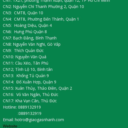
CN1: TX21, phường Thạnh Xuận, quận 12, TP Hồ Chí Minh
CN2: Nguyễn Chí Thanh Phường 2, Quận 10
CN3: CMT8, Quận 10
CN4: CMT8, Phường Bến Thành, Quận 1
CN5: Hoàng Diệu, Quận 4
CN6: Hưng Phú Quận 8
CN7: Bạch Đằng, Bình Thạnh
CN8: Nguyễn Văn Nghi, Gò Vấp
CN9: Thích Quản Đức
CN10: Nguyễn Văn Quá
CN11: Cầu Xéo, Tân Phú
CN12; Tỉnh Lộ 10, Bình tân
CN13: Khổng Tủ Quản 9
CN14: Đổ Xuân Hợp, Quận 9
CN15: Xuân Thủy, Thảo Điền, Quận 2
CN16: Vỏ Văn Ngân, Thủ Đức
CN17: Kha Vạn Cân, Thủ Đức
Hotline: 0889132919
:0889132919
Email: hotro@giaogasnhanh.com
Website :