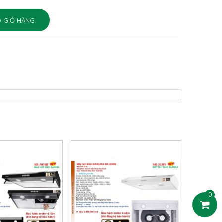
 GIỎ HÀNG
0