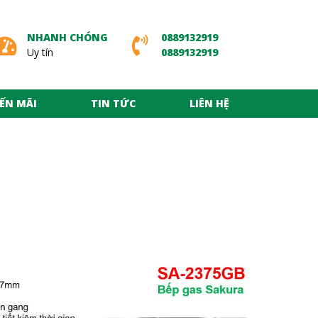
NHANH CHÓNG
0889132919
Uy tín
0889132919
ẾN MÃI
TIN TỨC
LIÊN HỆ