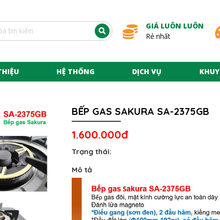
GIÁ LUÔN LUÔN
Rẻ nhất
THIỆU
HỆ THỐNG
DỊCH VỤ
KHUY
BẾP GAS SAKURA SA-2375GB
1.600.000đ
Trạng thái:
Mô tả