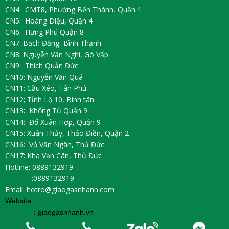
CN4: CMT8, Phường Bến Thành, Quận 1
CN5: Hoàng Diệu, Quận 4
CN6: Hưng Phú Quận 8
CN7: Bạch Đằng, Bình Thạnh
CN8: Nguyễn Văn Nghi, Gò Vấp
CN9: Thích Quản Đức
CN10: Nguyễn Văn Quá
CN11: Cầu Xéo, Tân Phú
CN12; Tỉnh Lộ 10, Bình tân
CN13: Khổng Tủ Quản 9
CN14: Đổ Xuân Hợp, Quận 9
CN15: Xuân Thủy, Thảo Điền, Quận 2
CN16: Vỏ Văn Ngân, Thủ Đức
CN17: Kha Vạn Cân, Thủ Đức
Hotline: 0889132919
:0889132919
Email: hotro@giaogasnhanh.com
Website :
:
giaogasnhanh.vn