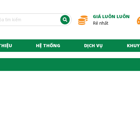
GIÁ LUÔN LUÔN
Rẻ nhất
THIỆU
HỆ THỐNG
DỊCH VỤ
KHUY