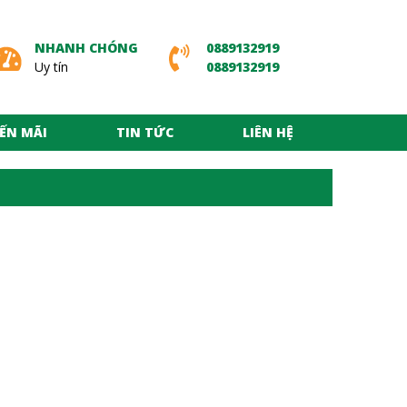
NHANH CHÓNG
0889132919
Uy tín
0889132919
ẾN MÃI
TIN TỨC
LIÊN HỆ