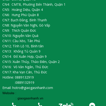
CN4: CMT8, Phường Bến Thành, Quận 1
CN5: Hoàng Diệu, Quận 4
CN6: Hưng Phú Quận 8
CN7: Bạch Đằng, Bình Thạnh
CN8: Nguyễn Văn Nghi, Gò Vấp
CN9: Thích Quản Đức
CN10: Nguyễn Văn Quá
CN11: Cầu Xéo, Tân Phú
CN12; Tỉnh Lộ 10, Bình tân
CN13: Khổng Tủ Quản 9
CN14: Đổ Xuân Hợp, Quận 9
CN15: Xuân Thủy, Thảo Điền, Quận 2
CN16: Vỏ Văn Ngân, Thủ Đức
CN17: Kha Vạn Cân, Thủ Đức
Hotline: 0889132919
:0889132919
Email: hotro@giaogasnhanh.com
Website :
:
giaogasnhanh.vn