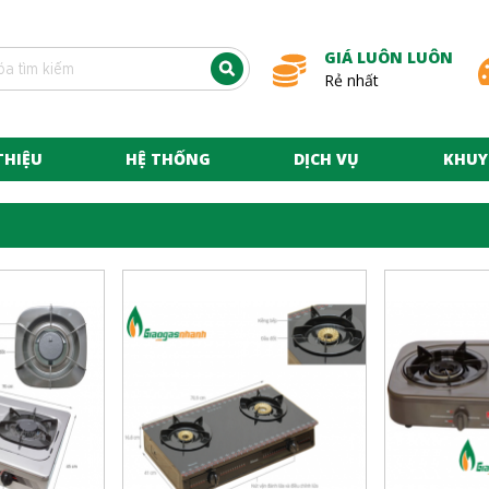
GIÁ LUÔN LUÔN
Rẻ nhất
THIỆU
HỆ THỐNG
DỊCH VỤ
KHUY