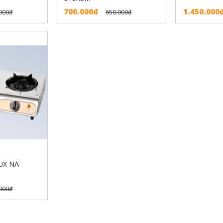
700.000đ
1.450.000
000đ
650.000đ
UX NA-
000đ