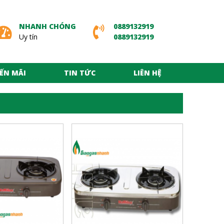
NHANH CHÓNG
0889132919
Uy tín
0889132919
ẾN MÃI
TIN TỨC
LIÊN HỆ