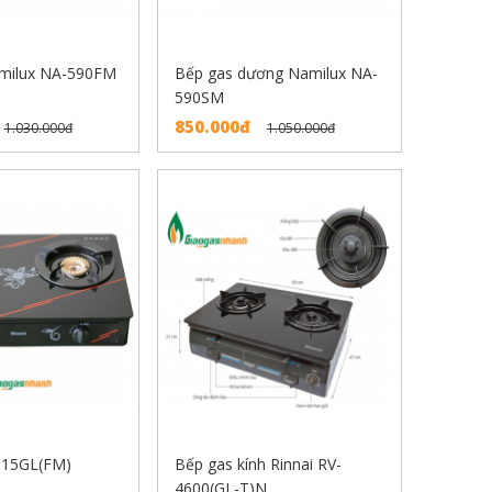
milux NA-590FM
Bếp gas dương Namilux NA-
590SM
850.000đ
1.030.000đ
1.050.000đ
615GL(FM)
Bếp gas kính Rinnai RV-
4600(GL-T)N