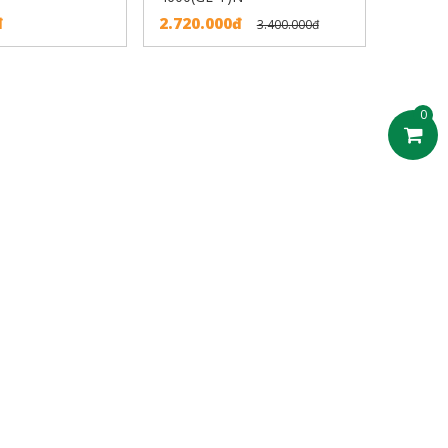
đ
2.720.000đ
3.400.000đ
0