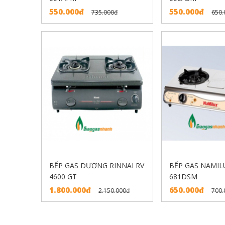
550.000đ
550.000đ
735.000đ
650.
BẾP GAS DƯƠNG RINNAI RV
BẾP GAS NAMIL
4600 GT
681DSM
1.800.000đ
650.000đ
2.150.000đ
700.