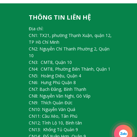
THÔNG TIN LIÊN HỆ
Địa chỉ:
CN1: TX21, phường Thạnh Xuận, quận 12,
TP Hồ Chí Minh
CN2: Nguyễn Chí Thanh Phường 2, Quận
10
CN3: CMT8, Quận 10
CN4: CMT8, Phường Bến Thành, Quận 1
CN5: Hoàng Diệu, Quận 4
CN6: Hưng Phú Quận 8
CN7: Bạch Đằng, Bình Thạnh
CN8: Nguyễn Văn Nghi, Gò Vấp
CN9: Thích Quản Đức
CN10: Nguyễn Văn Quá
CN11: Cầu Xéo, Tân Phú
CN12; Tỉnh Lộ 10, Bình tân
CN13: Khổng Tủ Quản 9
CN14: Đổ Xuân Hợp, Quận 9