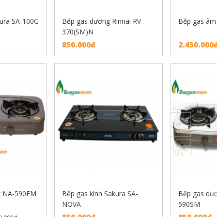
ura SA-100G
Bếp gas dương Rinnai RV-
Bếp gas âm
370(SM)N
850.000đ
2.450.000
x NA-590FM
Bếp gas kính Sakura SA-
Bếp gas dư
NOVA
590SM
850.000đ
850.000đ