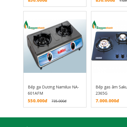
1.03
Bếp ga Dương Namilux NA-
Bếp gas âm Saku
601AFM
2365G
550.000đ
7.000.000đ
735.000đ