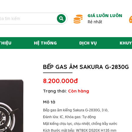
GIÁ LUÔN LUÔN
Rẻ nhất
THIỆU
HỆ THỐNG
DỊCH VỤ
KHUY
BẾP GAS ÂM SAKURA G-2830G
8.200.000đ
Trạng thái:
Còn hàng
Mô tả
Bếp gas âm kíếng Sakura G-2830G, 3 lò,
Đánh lửa: IC, Khóa gas: Tự động
Mặt kiếng chịu lực, chịu nhiệt, chống trầy xước
W780X D520X H135 mm
Kích thước mặt bếp: