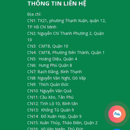
THÔNG TIN LIÊN HỆ
Địa chỉ:
CN1: TX21, phường Thạnh Xuận, quận 12,
TP Hồ Chí Minh
CN2: Nguyễn Chí Thanh Phường 2, Quận
10
CN3: CMT8, Quận 10
CN4: CMT8, Phường Bến Thành, Quận 1
CN5: Hoàng Diệu, Quận 4
CN6: Hưng Phú Quận 8
CN7: Bạch Đằng, Bình Thạnh
CN8: Nguyễn Văn Nghi, Gò Vấp
CN9: Thích Quản Đức
CN10: Nguyễn Văn Quá
CN11: Cầu Xéo, Tân Phú
CN12; Tỉnh Lộ 10, Bình tân
CN13: Khổng Tủ Quản 9
CN14: Đổ Xuân Hợp, Quận 9
CN15: Xuân Thủy, Thảo Điền, Quận 2
CN16: Vỏ Văn Ngân, Thủ Đức