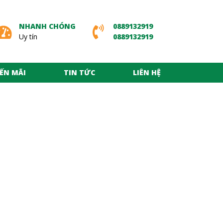
NHANH CHÓNG
0889132919
Uy tín
0889132919
ẾN MÃI
TIN TỨC
LIÊN HỆ