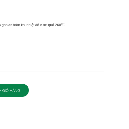
o
a gas an toàn khi nhiệt độ vượt quá 260
C
 GIỎ HÀNG