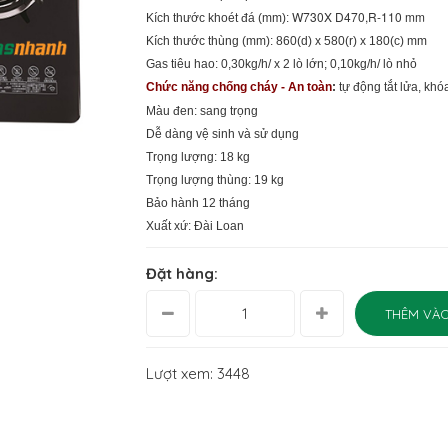
W730X D470,R-110 mm
Kích thước khoét đá (mm):
Kích thước thùng (mm): 860(d) x 580(r) x 180(c) mm
Gas tiêu hao: 0,30kg/h/ x 2 lò lớn; 0,10kg/h/ lò nhỏ
Chức năng chống cháy - An toàn
:
tự động tắt lửa, khó
Màu đen: sang trọng
Dễ dàng vệ sinh và sử dụng
Trọng lượng: 18 kg
Trọng lượng thùng: 19 kg
Bảo hành 12 tháng
Xuất xứ: Đài Loan
Đặt hàng:
THÊM VÀO
Lượt xem: 3448