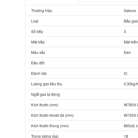
Thương hiệu
Sakura
Loại
Bếp gas
Số bếp
3
Mặt bếp
Mặt kiến
Màu sắc
Đen
Đầu đốt
Đánh lửa
IC
Lượng gas tiêu thụ
0,30kg/h
Ngắt gas tự động
Kích thước (mm)
W780X 
Kích thước khoét đá (mm)
W730X 
Kích thước thùng (mm)
860(d) x
Trọng lượng (kg)
18