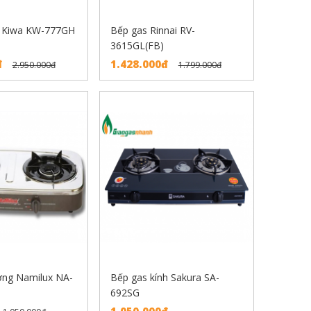
 Kiwa KW-777GH
Bếp gas Rinnai RV-
3615GL(FB)
đ
1.428.000đ
2.950.000đ
1.799.000đ
ơng Namilux NA-
Bếp gas kính Sakura SA-
692SG
1.050.000đ