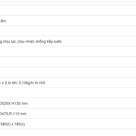
 âm
g chịu lực, chịu nhiệt, chống trầy xước
/ x 2 lò lớn; 0,10kg/h/ lò nhỏ
D520X H135 mm
D470,R-110 mm
 580(r) x 180(c)